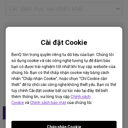
Các danh mục sản phẩm khác
Các danh mục sản phẩm khác
Màn hình
Việt Nam
Quốc gia
Máy chiếu
Cài đặt Cookie
Việt Nam
City
City
BenQ tôn trọng quyền riêng tư dữ liệu của bạn. Chúng tôi
sử dụng cookie và các công nghệ tương tự để đảm bảo
Cần Thơ
HOẶC bạn cũng có thể tìm kiếm bằng tên cửa
bạn có được trải nghiệm tốt nhất khi truy cập website của
hàng và địa chỉ
chúng tôi. Bạn có thể chấp nhận cookie này bằng cách
Hồ Chí Minh
nhấn “Chấp nhận Cookie”, hoặc chọn “Chỉ Cookie cần
thiết” để từ chối các công nghệ không thiết yếu. Bạn có thể
Đà Nẵng
tuỳ chỉnh Cài đặt cookie bất cứ lúc nào tại đây. Để biết
thêm thông tin, vui lòng truy cập
Chính sách
Hà Nội
Cookie
và
Chính sách bảo mật
của chúng tôi.
Tìm kiếm
Chấp nhận Cookie