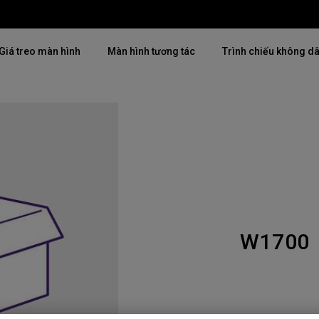
Giá treo màn hình
Màn hình tương tác
Trình chiếu không d
Thịnh hành
Thịnh hành
Khám phá máy chiế
mại
4K(3840x2160)
4K UHD (3840×2160)
Lắp đặt chuyên ngh
USB-C
Chiếu gần
Triển lãm & Mô ph
Có thể điều chỉnh độ cao
2D, Điều chỉnh vuông hình dọc
Doanh nghiệp nhỏ 
／ngang
W1700
i
27"~28"
LED
Mô phỏng Golf
165Hz
Laser
P3
Có Android TV