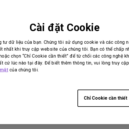
Loa tích hợp kênh 2.1
Có độ trễ đầu vào thấp
Cài đặt Cookie
g tư dữ liệu của bạn. Chúng tôi sử dụng cookie và các công
ốt nhất khi truy cập website của chúng tôi. Bạn có thể chấp 
i đáp video
Hướng dẫn sử dụng
oặc chọn “Chỉ Cookie cần thiết” để từ chối các công nghệ kh
t cứ lúc nào tại đây. Để biết thêm thông tin, vui lòng truy cậ
 mật
của chúng tôi.
No related warranty information
Chỉ Cookie cần thiết