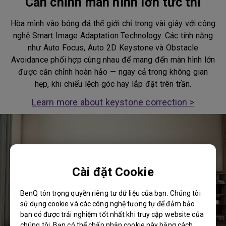
Căn chỉnh màn hình lớn tức thì
Hòa mình vào bóng đá thế giới chỉ trong vài giây với công
nghệ Smart Image Adaptation Technology. Các tính năng
như Auto Focus, Auto 2D Keystone và Obstacle
Avoidance phối hợp cùng nhau để mang đến màn hình lớn
được căn chỉnh hoàn hảo — ngay cả trong không gian
hẹp, khi chiếu lệch góc hay lắp đặt trên trần.
Learn more about keystone correction >
Cài đặt Cookie
BenQ tôn trọng quyền riêng tư dữ liệu của bạn. Chúng tôi
sử dụng cookie và các công nghệ tương tự để đảm bảo
bạn có được trải nghiệm tốt nhất khi truy cập website của
chúng tôi. Bạn có thể chấp nhận cookie này bằng cách