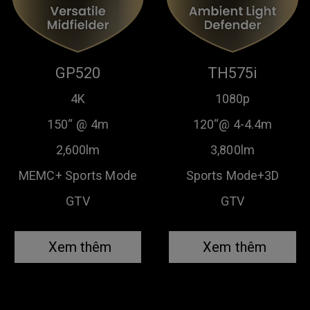
GP520
TH575i
4K
1080p
150“ @ 4m
120“@ 4-4.4m
2,600lm
3,800lm
MEMC+ Sports Mode
Sports Mode+3D
GTV
GTV
Xem thêm
Xem thêm