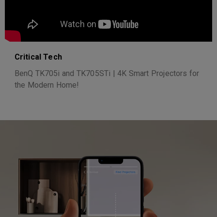
Critical Tech
BenQ TK705i and TK705STi | 4K Smart Projectors for
the Modern Home!