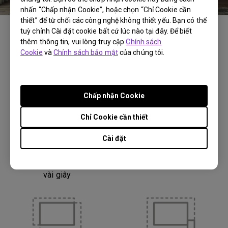
nhấn “Chấp nhận Cookie”, hoặc chọn “Chỉ Cookie cần
thiết” để từ chối các công nghệ không thiết yếu. Bạn có thể
tuỳ chỉnh Cài đặt cookie bất cứ lúc nào tại đây. Để biết
thêm thông tin, vui lòng truy cập
Chính sách
Cookie
và
Chính sách bảo mật
của chúng tôi.
Thu phóng quang học /
Tự động cân chỉnh
Thu phóng kỹ thuật số
khung hình 2D
Chấp nhận Cookie
Chỉ Cookie cần thiết
Cài đặt
Tự động lấy nét trong
Chế độ Auto Cinema
vài giây