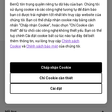
BenQ tôn trọng quyền riêng tư dữ liệu của bạn. Chúng tôi
sử dụng cookie và các công nghệ tương tự để đảm bảo
Không có phần mềm &amp; phần
bạn có được trải nghiệm tốt nhất khi truy cập website của
mềm điều khiển liên quan
chúng tôi. Bạn có thể chấp nhận cookie này bằng cách
nhấn “Chấp nhận Cookie”, hoặc chọn “Chỉ Cookie cần
thiết” để từ chối các công nghệ không thiết yếu. Bạn có thể
tuỳ chỉnh Cài đặt cookie bất cứ lúc nào tại đây. Để biết
thêm thông tin, vui lòng truy cập
Chính sách
Cookie
và
Chính sách bảo mật
của chúng tôi.
Chấp nhận Cookie
Theo dõi
Chỉ Cookie cần thiết
Cài đặt
Sản phẩm
Máy chiếu
Giải pháp công nghệ
Màn hình
Chuyên gia BenQ AQCOLOR
Hỗ trợ