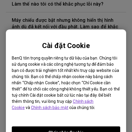
Làm thế nào tôi có thể khắc phục lỗi này?
Máy chiếu được bật nhưng không hiển thị hình
ảnh dù đã kết nối với đầu phát. Làm sao để khắc
phục?
Cài đặt Cookie
Phiên bản cáp HDMI nào tương thích với 4K HDR?
BenQ tôn trọng quyền riêng tư dữ liệu của bạn. Chúng tôi
sử dụng cookie và các công nghệ tương tự để đảm bảo
Độ sâu của màu trong menu OSD không chính
bạn có được trải nghiệm tốt nhất khi truy cập website của
xác, làm cách nào để khắc phục điều này?
chúng tôi. Bạn có thể chấp nhận cookie này bằng cách
nhấn “Chấp nhận Cookie”, hoặc chọn “Chỉ Cookie cần
Làm cách nào để thay bóng đèn máy chiếu và
thiết” để từ chối các công nghệ không thiết yếu. Bạn có thể
đặt lại bộ hẹn giờ của bóng đèn?
tuỳ chỉnh Cài đặt cookie bất cứ lúc nào tại đây. Để biết
thêm thông tin, vui lòng truy cập
Chính sách
Cookie
và
Chính sách bảo mật
của chúng tôi.
Máy chiếu bị nóng ở chế độ chờ standby. Làm
sao để khắc phục?