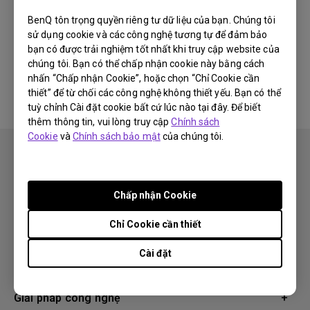
Newest
0 kết quả
BenQ tôn trọng quyền riêng tư dữ liệu của bạn. Chúng tôi
sử dụng cookie và các công nghệ tương tự để đảm bảo
bạn có được trải nghiệm tốt nhất khi truy cập website của
chúng tôi. Bạn có thể chấp nhận cookie này bằng cách
Không có video liên quan
nhấn “Chấp nhận Cookie”, hoặc chọn “Chỉ Cookie cần
thiết” để từ chối các công nghệ không thiết yếu. Bạn có thể
tuỳ chỉnh Cài đặt cookie bất cứ lúc nào tại đây. Để biết
thêm thông tin, vui lòng truy cập
Chính sách
Cookie
và
Chính sách bảo mật
của chúng tôi.
Chấp nhận Cookie
Theo dõi
Chỉ Cookie cần thiết
Cài đặt
Sản phẩm
Máy chiếu
Giải pháp công nghệ