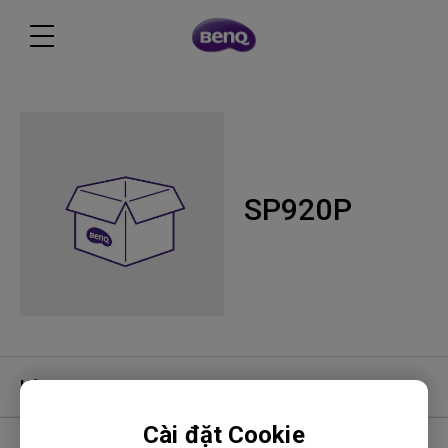
SP920P
Hỏi đáp video
Cài đặt Cookie