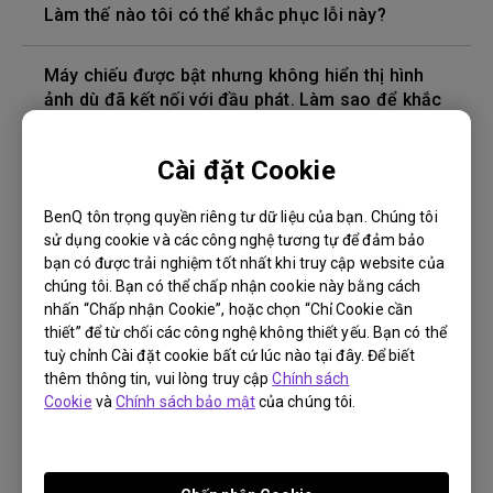
Làm thế nào tôi có thể khắc phục lỗi này?
Máy chiếu được bật nhưng không hiển thị hình
ảnh dù đã kết nối với đầu phát. Làm sao để khắc
phục?
Cài đặt Cookie
Phiên bản cáp HDMI nào tương thích với 4K HDR?
BenQ tôn trọng quyền riêng tư dữ liệu của bạn. Chúng tôi
sử dụng cookie và các công nghệ tương tự để đảm bảo
Độ sâu của màu trong menu OSD không chính
bạn có được trải nghiệm tốt nhất khi truy cập website của
xác, làm cách nào để khắc phục điều này?
chúng tôi. Bạn có thể chấp nhận cookie này bằng cách
nhấn “Chấp nhận Cookie”, hoặc chọn “Chỉ Cookie cần
Làm cách nào để thay bóng đèn máy chiếu và
thiết” để từ chối các công nghệ không thiết yếu. Bạn có thể
đặt lại bộ hẹn giờ của bóng đèn?
tuỳ chỉnh Cài đặt cookie bất cứ lúc nào tại đây. Để biết
thêm thông tin, vui lòng truy cập
Chính sách
Cookie
và
Chính sách bảo mật
của chúng tôi.
Máy chiếu bị nóng ở chế độ chờ standby. Làm
sao để khắc phục?