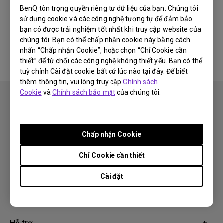
BenQ tôn trọng quyền riêng tư dữ liệu của bạn. Chúng tôi
sử dụng cookie và các công nghệ tương tự để đảm bảo
Không có phần mềm &amp; phần
bạn có được trải nghiệm tốt nhất khi truy cập website của
mềm điều khiển liên quan
chúng tôi. Bạn có thể chấp nhận cookie này bằng cách
nhấn “Chấp nhận Cookie”, hoặc chọn “Chỉ Cookie cần
thiết” để từ chối các công nghệ không thiết yếu. Bạn có thể
tuỳ chỉnh Cài đặt cookie bất cứ lúc nào tại đây. Để biết
thêm thông tin, vui lòng truy cập
Chính sách
Cookie
và
Chính sách bảo mật
của chúng tôi.
Chấp nhận Cookie
Theo dõi
Chỉ Cookie cần thiết
Cài đặt
Sản phẩm
Máy chiếu
Giải pháp công nghệ
Màn hình
Chuyên gia BenQ AQCOLOR
Hỗ trợ