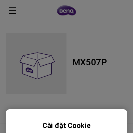
MX507P
Phần mềm
Cài đặt Cookie