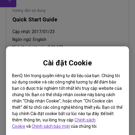
Hướng dẫn sử dụng
Quick Start Guide
Cập nhật:
2017/01/23
Ngôn ngữ:
English
Kích thước tập tin:
2.01 MB
Phiên bản:
Cài đặt Cookie
Preview
BenQ tôn trọng quyền riêng tư dữ liệu của bạn. Chúng tôi
sử dụng cookie và các công nghệ tương tự để đảm bảo
bạn có được trải nghiệm tốt nhất khi truy cập website của
chúng tôi. Bạn có thể chấp nhận cookie này bằng cách
nhấn “Chấp nhận Cookie”, hoặc chọn “Chỉ Cookie cần
thiết” để từ chối các công nghệ không thiết yếu. Bạn có thể
Hướng dẫn sử dụng
tuỳ chỉnh Cài đặt cookie bất cứ lúc nào tại đây. Để biết
User Manual
thêm thông tin, vui lòng truy cập
Chính sách
Cookie
và
Chính sách bảo mật
của chúng tôi.
Cập nhật:
2017/03/09