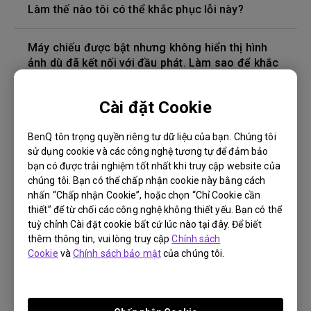
Làm thế nào tôi có thể khắc phục lỗi này?
Máy chiếu được bật nhưng không hiển thị hình
ảnh dù đã kết nối với đầu phát. Làm sao để khắc
phục?
Cài đặt Cookie
Phiên bản cáp HDMI nào tương thích với 4K HDR?
BenQ tôn trọng quyền riêng tư dữ liệu của bạn. Chúng tôi
sử dụng cookie và các công nghệ tương tự để đảm bảo
Độ sâu của màu trong menu OSD không chính
bạn có được trải nghiệm tốt nhất khi truy cập website của
xác, làm cách nào để khắc phục điều này?
chúng tôi. Bạn có thể chấp nhận cookie này bằng cách
nhấn “Chấp nhận Cookie”, hoặc chọn “Chỉ Cookie cần
Làm cách nào để thay bóng đèn máy chiếu và
thiết” để từ chối các công nghệ không thiết yếu. Bạn có thể
đặt lại bộ hẹn giờ của bóng đèn?
tuỳ chỉnh Cài đặt cookie bất cứ lúc nào tại đây. Để biết
thêm thông tin, vui lòng truy cập
Chính sách
Cookie
và
Chính sách bảo mật
của chúng tôi.
Máy chiếu bị nóng ở chế độ chờ standby. Làm
sao để khắc phục?