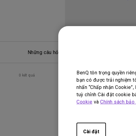
Những câu hỏi thường gặp
Hỏ
BenQ tôn trọng quyền riên
0 kết quả
bạn có được trải nghiệm t
nhấn “Chấp nhận Cookie”, h
tuỳ chỉnh Cài đặt cookie bấ
Cookie
và
Chính sách bảo
Cài đặt