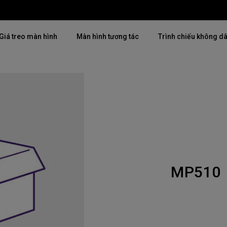
Giá treo màn hình
Màn hình tương tác
Trình chiếu không d
Thịnh hành
Thịnh hành
Khám phá máy chiế
mại
4K(3840x2160)
4K UHD (3840×2160)
Lắp đặt chuyên ngh
USB-C
Chiếu gần
Triển lãm & Mô ph
Có thể điều chỉnh độ cao
2D, Điều chỉnh vuông hình dọc
Doanh nghiệp nhỏ 
／ngang
MP510
i
27"~28"
LED
Mô phỏng Golf
165Hz
Laser
P3
Có Android TV