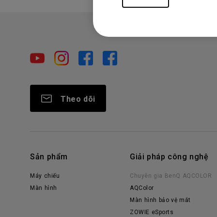
Theo dõi
Sản phẩm
Giải pháp công nghệ
Máy chiếu
Chuyên gia BenQ AQCOLOR
Màn hình
AQColor
Màn hình bảo vệ mắt
ZOWIE eSports