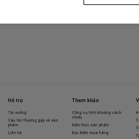
Hỗ trợ
Tham khảo
V
Tải xuống
Công cụ tính khoảng cách
H
chiếu
Câu hỏi thường gặp về sản
T
phẩm
Kiến thức sản phẩm
T
Liên hệ
Địa điểm mua hàng
T