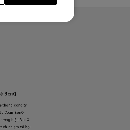
ề BenQ
ệ thống công ty
ập đoàn BenQ
hương hiệu BenQ
rách nhiệm xã hội