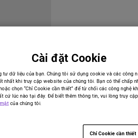
Loa tích hợp kênh 2.1
Có độ trễ đầu vào thấp
i đáp video
Hướng dẫn sử dụng
Cài đặt Cookie
g tư dữ liệu của bạn. Chúng tôi sử dụng cookie và các công
ốt nhất khi truy cập website của chúng tôi. Bạn có thể chấp 
oặc chọn “Chỉ Cookie cần thiết” để từ chối các công nghệ kh
t cứ lúc nào tại đây. Để biết thêm thông tin, vui lòng truy cậ
 mật
của chúng tôi.
Không có video liên quan
Chỉ Cookie cần thiết