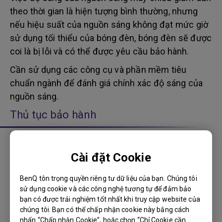
theo thời gian là hiện tượng bình thường, nhưng
nếu hiệu suất của nguồn sáng không đạt mức giờ
sử dụng tối thiểu của bóng đèn, bóng đèn sẽ được
coi là bị lỗi và có thể được yêu cầu bảo hành.
Cần sử dụng các công cụ và phần mềm tiêu
chuẩn ngành để đánh giá chính xác độ sáng của
nguồn sáng.
Thủ tục bảo hành
1. Liên hệ Trung tâm bảo hành chính thức
Cài đặt Cookie
của BenQ để bảo hành sản phẩm
2. Cung cấp Giấy tờ mua bán hợp lệ, thời hạn
BenQ tôn trọng quyền riêng tư dữ liệu của bạn. Chúng tôi
bảo hành được tính từ ngày sản phẩm được bán
sử dụng cookie và các công nghệ tương tự để đảm bảo
bạn có được trải nghiệm tốt nhất khi truy cập website của
ra. Trong trường hợp có đầy đủ giấy tờ mua bán
chúng tôi. Bạn có thể chấp nhận cookie này bằng cách
hợp lệ, khách hàng không cần xuất trình Thẻ bảo
nhấn “Chấp nhận Cookie”, hoặc chọn “Chỉ Cookie cần