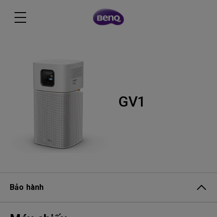
GV1
Bảo hành