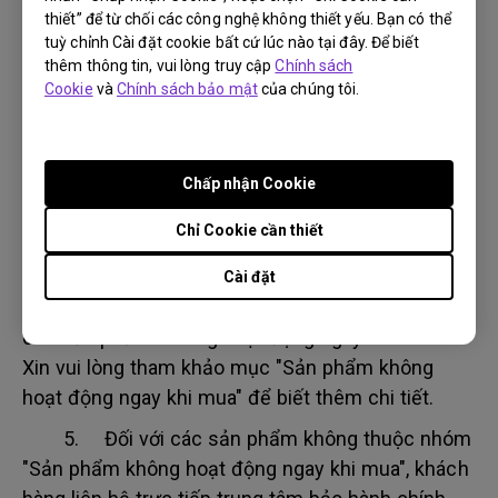
hành.
thiết” để từ chối các công nghệ không thiết yếu. Bạn có thể
tuỳ chỉnh Cài đặt cookie bất cứ lúc nào tại đây. Để biết
3. BenQ có quyền từ chối bảo hành nếu sản
thêm thông tin, vui lòng truy cập
Chính sách
phẩm không nằm trong phạm vi bảo hành hoặc
Cookie
và
Chính sách bảo mật
của chúng tôi.
khi khách hàng không có đầy đủ Giấy tờ mua bán
hợp lệ.
Chấp nhận Cookie
4. Trong trường hợp sản phẩm không hoạt
động như thông số kỹ thuật hoặc không hoạt
Chỉ Cookie cần thiết
động như thông tin sản phẩm, bị thiếu linh kiện;
trong vòng 7 ngày kể từ ngày mua hàng khách
Cài đặt
hàng có thể áp dụng điều khoản bảo hành dành
cho sản phẩm "không hoạt động ngay khi mua".
Xin vui lòng tham khảo mục "Sản phẩm không
hoạt động ngay khi mua" để biết thêm chi tiết.
5. Đối với các sản phẩm không thuộc nhóm
"Sản phẩm không hoạt động ngay khi mua", khách