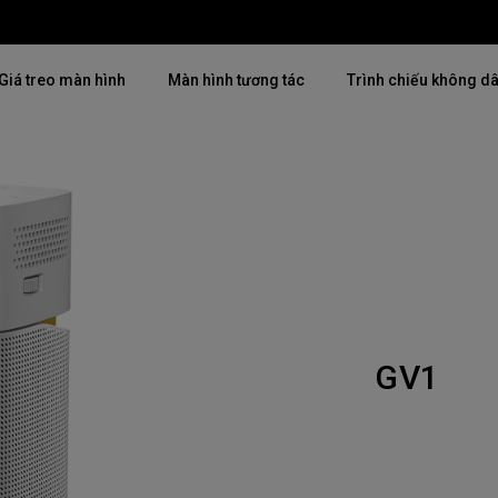
Giá treo màn hình
Màn hình tương tác
Trình chiếu không d
Thịnh hành
Thịnh hành
Khám phá máy chiế
mại
4K(3840x2160)
4K UHD (3840×2160)
Lắp đặt chuyên ngh
USB-C
Chiếu gần
Triển lãm & Mô ph
Có thể điều chỉnh độ cao
2D, Điều chỉnh vuông hình dọc
Doanh nghiệp nhỏ 
／ngang
GV1
i
27"~28"
LED
Mô phỏng Golf
165Hz
Laser
P3
Có Android TV