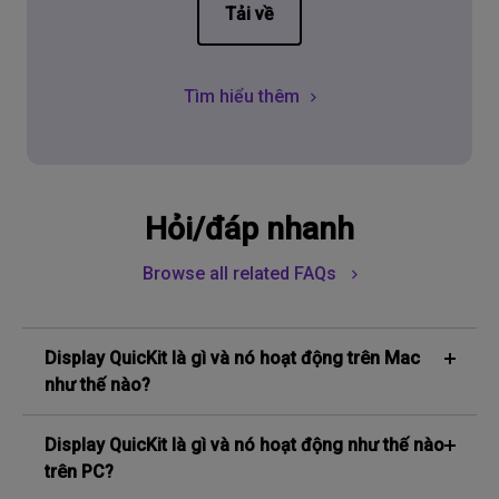
Tải về
Tìm hiểu thêm
Hỏi/đáp nhanh
Browse all related FAQs
Display QuicKit là gì và nó hoạt động trên Mac
như thế nào?
Thông qua phần mềm BenQ Display QuicKit trên Mac
Display QuicKit là gì và nó hoạt động như thế nào
để tự cập nhật firmware cho màn hình của bạn qua
một vài bước đơn giản. Vui lòng làm theo hướng dẫn
trên PC?
dưới đây để tìm hiểu thêm về chủ đề này.