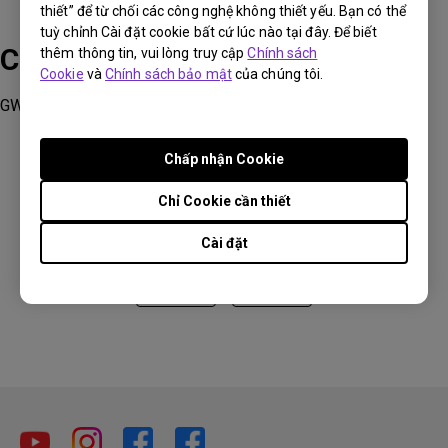
thiết” để từ chối các công nghệ không thiết yếu. Bạn có thể
tuỳ chỉnh Cài đặt cookie bất cứ lúc nào tại đây. Để biết
Các sản phẩm phù hợp
thêm thông tin, vui lòng truy cập
Chính sách
Cookie
và
Chính sách bảo mật
của chúng tôi.
GW2790QT, GW3290QT
Chấp nhận Cookie
Chỉ Cookie cần thiết
Thông tin này có hữu ích không?
Cài đặt
Có
Không