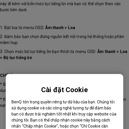
này đi kèm với bốn mức lọc tiếng ồn mà bạn có thể chọn theo các
bước bên dưới.
1. Bật loa từ menu OSD:
Âm thanh > Loa
2. Đảm bảo bạn chọn đúng nguồn kết nối trong hệ thống hoặc phần
mềm họp
3. Chọn mức bộ lọc tiếng ồn bạn thích từ menu OSD:
Âm thanh > Loa
> Bộ lọc tiếng ồn
CHÚ Ý:
* Bạn cũng có thể điều chỉnh các mức Bộ lọc tiếng ồn bằng cách sử
Cài đặt Cookie
dụng hotkey ở phía dưới màn hình
* Khi thưởng thức phim ảnh và âm nhạc, chuyển mức Bộ lọc tiếng ồn
BenQ tôn trọng quyền riêng tư dữ liệu của bạn. Chúng tôi
sang TẮT để có trải nghiệm nghe tốt hơn.
sử dụng cookie và các công nghệ tương tự để đảm bảo
bạn có được trải nghiệm tốt nhất khi truy cập website của
chúng tôi. Bạn có thể chấp nhận cookie này bằng cách
nhấn “Chấp nhận Cookie”, hoặc chọn “Chỉ Cookie cần