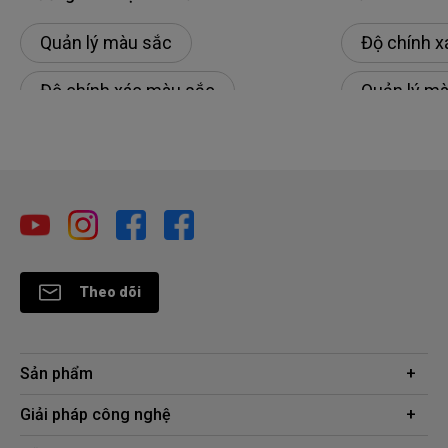
Quản lý màu sắc
Độ chính 
Độ chính xác màu sắc
Quản lý m
Hiệu Chỉnh Màu
Sự nhất q
Sự nhất quán màu sắc
Theo dõi
Sản phẩm
Máy chiếu
Giải pháp công nghệ
Màn hình