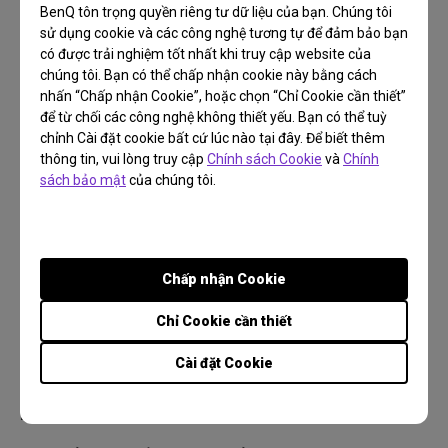
BenQ tôn trọng quyền riêng tư dữ liệu của bạn. Chúng tôi
không cho phép bất cứ điều chỉnh ưu tiên nào.
sử dụng cookie và các công nghệ tương tự để đảm bảo bạn
2. Đã xác định gam màu Perceptual Reference
có được trải nghiệm tốt nhất khi truy cập website của
Medium (PRM) tiêu chuẩn, và kết xuất đến và kết
chúng tôi. Bạn có thể chấp nhận cookie này bằng cách
nhấn “Chấp nhận Cookie”, hoặc chọn “Chỉ Cookie cần thiết”
xuất từ PRM chuẩn trong mục đích kết xuất tri giác.
để từ chối các công nghệ không thiết yếu. Bạn có thể tuỳ
Phạm vi mạnh mẽ của PRM sẽ tương ứng với chất
chỉnh Cài đặt cookie bất cứ lúc nào tại đây. Để biết thêm
lượng in cao.
thông tin, vui lòng truy cập
Chính sách Cookie
và
Chính
sách bảo mật
của chúng tôi.
3. PCS luôn là phép đo màu D50, và phiên bản v4
tuyên bố rằng những phép đo màu không phải D50
sẽ được điều chỉnh màu sắc thành D50 bằng phép
biến đổi ICC Bradford.
Chấp nhận Cookie
4. Đã làm rõ quy trình chính xác cho cấu hình hiển
Chỉ Cookie cần thiết
thị.
5. Đã cung cấp các thông số kỹ thuật của look up
Cài đặt Cookie
table (LUT) mới để ngăn ngừa các vấn đề với các
LUT cũ hơn về khả năng đảo ngược.