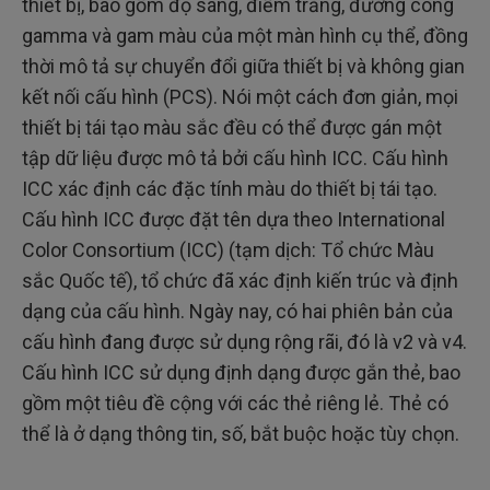
thiết bị, bao gồm độ sáng, điểm trắng, đường cong
gamma và gam màu của một màn hình cụ thể, đồng
thời mô tả sự chuyển đổi giữa thiết bị và không gian
kết nối cấu hình (PCS). Nói một cách đơn giản, mọi
thiết bị tái tạo màu sắc đều có thể được gán một
tập dữ liệu được mô tả bởi cấu hình ICC. Cấu hình
ICC xác định các đặc tính màu do thiết bị tái tạo.
Cấu hình ICC được đặt tên dựa theo International
Color Consortium (ICC) (tạm dịch: Tổ chức Màu
sắc Quốc tế), tổ chức đã xác định kiến trúc và định
dạng của cấu hình. Ngày nay, có hai phiên bản của
cấu hình đang được sử dụng rộng rãi, đó là v2 và v4.
Cấu hình ICC sử dụng định dạng được gắn thẻ, bao
gồm một tiêu đề cộng với các thẻ riêng lẻ. Thẻ có
thể là ở dạng thông tin, số, bắt buộc hoặc tùy chọn.