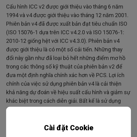
Cấu hình ICC v2 được giới thiệu vào tháng 6 năm
1994 và v4 được giới thiệu vào tháng 12 năm 2001.
Phiên bản v4 đã được xuất bản đạt tiêu chuẩn ISO
(ISO 15076-1 dựa trên ICC v4.2.0 và ISO 15076-1:
2010-12 giống hệt với ICC v4.3.0). Phiên bản v4
được giới thiệu là có một số cải tiến. Những thay
đổi này gần như đã loại bỏ hết những điểm mơ hồ
trong các thông số kỹ thuật của phiên bản v2 để
đưa một định nghĩa chính xác hơn về PCS. Lợi ích
chính của việc sử dụng phiên bản v4 là cải thiện
khả năng dự đoán về hiệu suất cấu hình và giảm sự
khác biệt trong cách diễn giải. Bất kể là sử dụng
CMM nào, khi một cặp cấu hình được sử dụng,
chúng phải luôn tạo ra cùng một kết quả. Những cải
tiến chính được thực hiện trong v4 so với v2 là:
Cài đặt Cookie
1. Phép đo màu hoàn toàn dựa trên cơ sở đo đạc;