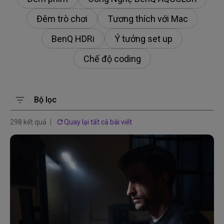
Đêm trò chơi
Tương thích với Mac
BenQ HDRi
Ý tưởng set up
Chế độ coding
Bộ lọc
298 kết quả
Quay lại tất cả bài viết