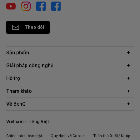
Theo dõi
Sản phẩm
Máy chiếu
Giải pháp công nghệ
Màn hình
Chuyên gia BenQ AQCOLOR
Hỗ trợ
AQColor
Tải xuống
Tham khảo
Màn hình bảo vệ mắt
Câu hỏi thường gặp về sản phẩm
ZOWIE eSports
Công cụ tính khoảng cách chiếu
Về BenQ
Liên hệ
Doanh nghiệp
Kiến thức sản phẩm
Hệ thống công ty
Địa điểm mua hàng
Vietnam - Tiếng Việt
Tập đoàn BenQ
Thương hiệu BenQ
Chính sách bảo mật
Quy định về Cookie
Tuân thủ Xuất/ Nhập