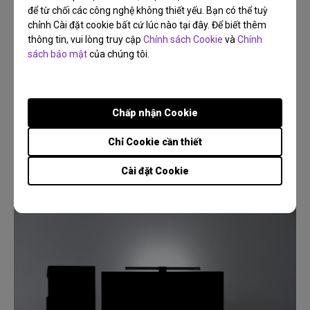
để từ chối các công nghệ không thiết yếu. Bạn có thể tuỳ
chỉnh Cài đặt cookie bất cứ lúc nào tại đây. Để biết thêm
thông tin, vui lòng truy cập
Chính sách Cookie
và
Chính
sách bảo mật
của chúng tôi.
27/05/2026
Tại sao nên dùng máy chiếu ngoài trời khi đi cắm trại
và làm thế nào để chọn được máy chiếu tốt nhất?
Chấp nhận Cookie
Cắm trại
Ngoài trời
Đêm phim
Độ phân giải
Kết nối
Chỉ Cookie cần thiết
Cài đặt Cookie