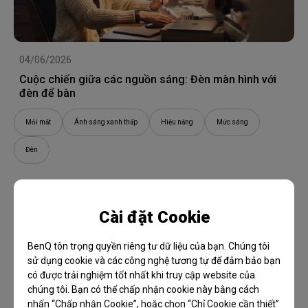
04/06/2026
Cuộc chiến giữa các nguồn sáng: Đèn màn hình với
đèn để bàn
Mỏi mắt
Ánh sáng xanh thấp
Hiệu năng
Mức sáng
Đèn
Cài đặt Cookie
BenQ tôn trọng quyền riêng tư dữ liệu của bạn. Chúng tôi
sử dụng cookie và các công nghệ tương tự để đảm bảo bạn
có được trải nghiệm tốt nhất khi truy cập website của
chúng tôi. Bạn có thể chấp nhận cookie này bằng cách
nhấn “Chấp nhận Cookie”, hoặc chọn “Chỉ Cookie cần thiết”