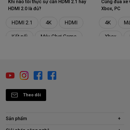
Khi nào tôi thực sự cần HDMI 2.1 hay
Cùng đua xe v
HDMI 2.0 là đủ?
Xbox, PC
HDMI 2.1
4K
HDMI
4K
Má
Kết nối
Máy Chơi Game
Xbox
Trò Chơi T
Theo dõi
Sản phẩm
Máy chiếu