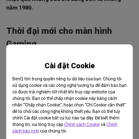
năm 1980.
Thời đại mới cho màn hình
Gaming
Cho đến cách đây không lâu, 1080p 60Hz là tiêu
Cài đặt Cookie
chuẩn hiệu suất đồ họa cho chơi game. Ban đầu
1080p 60Hz chỉ áp dụng với các game trên PC,
BenQ tôn trọng quyền riêng tư dữ liệu của bạn. Chúng tôi
màn hình này đã dần trở nên phổ biến trên bảng
sử dụng cookie và các công nghệ tương tự để đảm bảo bạn
có được trải nghiệm tốt nhất khi truy cập website của
điều khiển Xbox One và PS4. Vào cuối những
chúng tôi. Bạn có thể chấp nhận cookie này bằng cách
năm 2010, phần cứng PC ngày càng hiện đại hơn
nhấn “Chấp nhận Cookie”, hoặc chọn “Chỉ Cookie cần thiết”
và các bảng điều khiển đã được cập nhật bản
để từ chối các công nghệ không thiết yếu. Bạn có thể tuỳ
chỉnh Cài đặt cookie bất cứ lúc nào tại đây. Để biết thêm
nâng cấp dưới dạng PS4 Pro và Xbox One X.
thông tin, vui lòng truy cập
Chính sách Cookie
và
Chính
Điều này đã giúp 4K và 2160p không còn quá xa
sách bảo mật
của chúng tôi.
tầm tay người dùng nữa. Tương tự, HDR đã trở