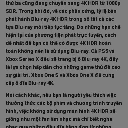
thứ ba cũng đang chuyển sang 4K HDR từ 1080p
SDR. Trong khi đó, về các phần cứng, tỷ lệ bản
phát hành Blu-ray 4K HDR trong số tất cả các
tựa Blu-ray mới tiếp tục tăng. Do những hạn chế
hiện tại của phương tiện phát trực tuyến, cách
dễ nhất để bạn có thể có được 4K HDR hoàn
toàn không nén là sử dụng Blu-ray. Cả PS5 và
Xbox Series X đều sẽ trang bị ổ Blu-ray 4K, đây
là lựa chọn hấp dẫn cho những game thủ đề cao
sự giải trí. Xbox One S và Xbox One X đã cung
cấp ổ đĩa Blu-ray 4K.
Nói cách khác, nếu bạn là người yêu thích việc
thưởng thức các bộ phim và chương trình truyền
hình, việc không sử dụng màn hình 4K HDR sẽ
giống như một fan âm nhạc mà chỉ biết nghe
nhạc qua những đầu đĩa băng đơn từ những