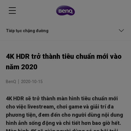
Tiếp tục chặng đường
Thời kỳ thịnh hành của 4K sẽ tiếp tục
4K HDR trở thành tiêu chuẩn mới vào
Thời đại mới cho màn hình Gaming
năm 2020
Hãy sẵn sàng thưởng thức sản phẩm mới
BenQ
2020-10-15
Tiếp tục chặng đường
4K HDR sẽ trở thành màn hình tiêu chuẩn mới
cho việc livestream, chơi game và giải trí đa
phương tiện, đem đến cho người dùng nội dung
hình ảnh sống động và chi tiết hơn bao giờ hết.