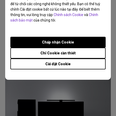
để từ chối các công nghệ không thiết yếu. Bạn có thể tuỳ
chỉnh Cài đặt cookie bất cứ lúc nào tại đây. Để biết thêm
thông tin, vui lòng truy cập
Chính sách Cookie
và
Chính
sách bảo mật
của chúng tôi.
27/05/2026
Tại sao nên dùng máy chiếu ngoài trời khi đi cắm trại
và làm thế nào để chọn được máy chiếu tốt nhất?
Chấp nhận Cookie
Cắm trại
Ngoài trời
Đêm phim
Độ phân giải
Kết nối
Chỉ Cookie cần thiết
Cài đặt Cookie