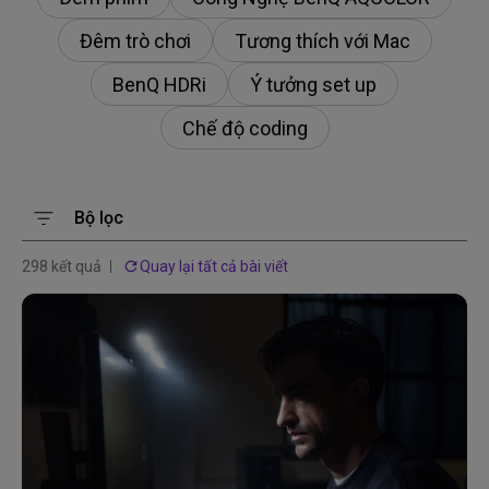
Đêm trò chơi
Tương thích với Mac
BenQ HDRi
Ý tưởng set up
Chế độ coding
Bộ lọc
298 kết quả
Quay lại tất cả bài viết