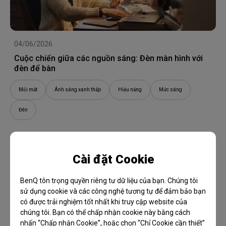
04/06/2026
Cuộc chiến giữa các nguồn sáng: Đèn màn hình với
đèn để bàn
Mỏi mắt
Ánh sáng xanh thấp
Hiệu năng
Mức sáng
Đèn
Cài đặt Cookie
BenQ tôn trọng quyền riêng tư dữ liệu của bạn. Chúng tôi
sử dụng cookie và các công nghệ tương tự để đảm bảo bạn
có được trải nghiệm tốt nhất khi truy cập website của
chúng tôi. Bạn có thể chấp nhận cookie này bằng cách
nhấn “Chấp nhận Cookie”, hoặc chọn “Chỉ Cookie cần thiết”