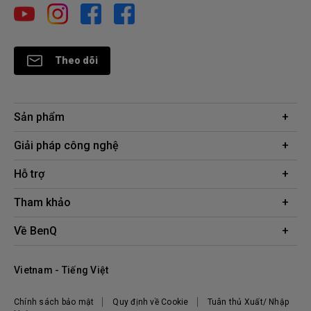
Theo dõi
Sản phẩm
Máy chiếu
Giải pháp công nghệ
Màn hình
Chuyên gia BenQ AQCOLOR
Hỗ trợ
AQColor
Tải xuống
Tham khảo
Màn hình bảo vệ mắt
Câu hỏi thường gặp về sản phẩm
ZOWIE eSports
Công cụ tính khoảng cách chiếu
Về BenQ
Liên hệ
Doanh nghiệp
Kiến thức sản phẩm
Hệ thống công ty
Địa điểm mua hàng
Vietnam - Tiếng Việt
Tập đoàn BenQ
Thương hiệu BenQ
Chính sách bảo mật
Quy định về Cookie
Tuân thủ Xuất/ Nhập