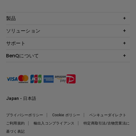
製品
プロジェクター
ソリューション
液晶モニター
ビジネス向け
サポート
照明
教育機関向け
Webカメラ
サポート
BenQについて
知識ページ
ドッキングステーション
製品サポート情報
Eye-Care
BenQ会社情報
スピーカー
製品回収について
AQCOLOR
リーダーシップ
製品保守サービス終了のご案内
e-Sports
ニュース
保証規定
環境活動
正規取扱店情報
Japan - 日本語
プライバシーポリシー
Cookie ポリシー
ベンキューダイレクト
ご利用規約
輸出入コンプライアンス
特定商取引法/古物営業法に
基づく表記