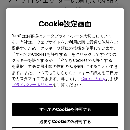
マ・プロジェクターの新しい製品と
して、HT2550の後継機種の4K UHD
HDR対応モデルの「HT2550M」を
Cookie設定画面
2019年5月30日より発売いたしま
BenQはお客様のデータプライバシーを大切にしていま
す。
す。当社は、ウェブサイトをご利用の際に最適な体験をご
提供するため、クッキーや類似の技術を使用しています。
05-16-2019
「すべてのCookiesを許可する」をクリックしてすべての
クッキーを許可するか、「必要なCookiesのみ許可する」
を選択して必要最小限の技術のみを有効にすることができ
ます。また、いつでもこちらからクッキーの設定をご自身
でカスタマイズできます。詳しくは、
Cookie Policy
および
プライバシーポリシー
をご覧ください。
すべてのCookieを許可する
必要なCookieのみ許可する