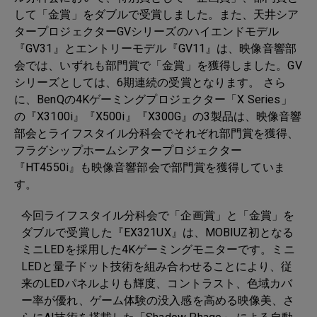
して「金賞」をダブルで受賞しました。また、天井シア
タープロジェクターGVシリーズのハイエンドモデル
『GV31』とエントリーモデル『GV11』は、映像音響部
会では、いずれも部門賞で「金賞」を獲得しました。GV
シリーズとしては、6期連続の受賞となります。 さら
に、BenQの4Kゲーミングプロジェクター「X Series」
の『X3100i』『X500i』『X300G』の3製品は、映像音響
部会とライフスタイル分科会でそれぞれ部門賞を獲得、
フラグシップホームシアタープロジェクター
『HT4550i』も映像音響部会で部門賞を獲得していま
す。
今回ライフスタイル分科会で「企画賞」と「金賞」を
ダブルで受賞した『EX321UX』は、MOBIUZ初となる
ミニLEDを採用した4Kゲーミングモニターです。ミニ
LEDと量子ドット技術を組み合わせることにより、従
来のLEDパネルよりも輝度、コントラスト、色域カバ
ー率が優れ、ゲーム体験の没入感を高める映像美、さ