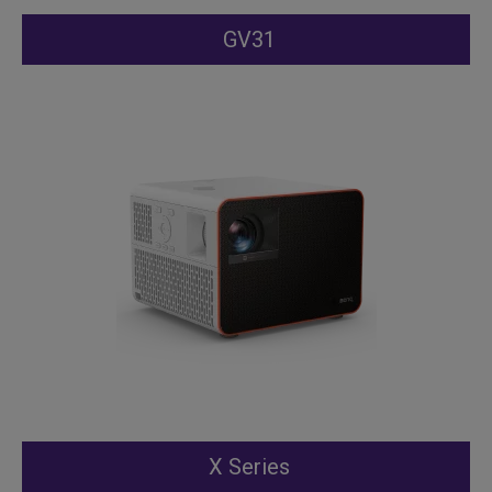
GV31
X Series