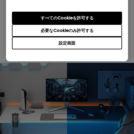
トもお楽しみいただけます。
また、「劇場の視聴環境を自宅に」をコンセプ
すべてのCookieを許可する
トに開発された『HT4550i』は、BenQのフラグ
シップモデルの4K ホームシアタープロジェクタ
必要なCookieのみ許可する
ーです。「VGP2023 SUMMER」で「特別大
設定画面
賞」を受賞しており、3期連続のアワード受賞
となりました。