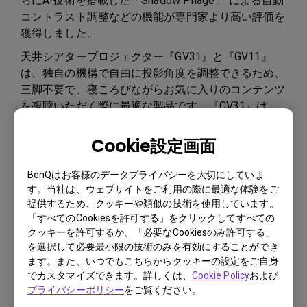
らにAI技術を搭載した「Shadow Phage」 による自動
コントラスト調整などの機能が専門家より高い評価を
獲得しました。
天井シアタープロジェクター『GV31』と『GV11』
は、独自の機構で自由に投影角度を調整できるため、
三脚不要で、寝ころびながらお気に入りのコンテンツ
を視聴いただく際に最適な製品です。『GV31』は
「VGP 2024」（23年11月発表）で、「ホームビジュ
アル大賞（ライフスタイル分科会）」を受賞していま
Cookie設定画面
す。
BenQはお客様のデータプライバシーを大切にしていま
「X Series」の『X3100i』『X500i』『X300G』の3製
す。当社は、ウェブサイトをご利用の際に最適な体験をご
品は、いずれも業界最高水準のリフレッシュレート
提供するため、クッキーや類似の技術を使用しています。
240Hzで応答速度4.2msに対応していることに加え、
「すべてのCookiesを許可する」をクリックしてすべての
良質なオーディオ設計でゲームの没入感を追求し、よ
クッキーを許可するか、「必要なCookiesのみ許可する」
り本格的に大画面ゲームプレイを体験することができ
を選択して必要最小限の技術のみを有効にすることができ
る4K ゲーミングプロジェクターシリーズです。
ます。また、いつでもこちらからクッキーの設定をご自身
でカスタマイズできます。詳しくは、
Cookie Policy
および
Android TV内蔵のため、ゲームのみならず映画、ドラ
プライバシーポリシー
をご覧ください。
マ、スポーツといったさまざまなエンターテインメン