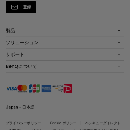
登録
製品
プロジェクター
ソリューション
液晶モニター
ビジネス向け
サポート
照明
教育機関向け
Webカメラ
サポート
BenQについて
知識ページ
ドッキングステーション
製品サポート情報
Eye-Care
BenQ会社情報
スピーカー
製品回収について
AQCOLOR
リーダーシップ
製品保守サービス終了のご案内
e-Sports
ニュース
保証規定
環境活動
正規取扱店情報
Japan - 日本語
プライバシーポリシー
Cookie ポリシー
ベンキューダイレクト