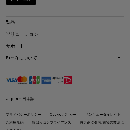
製品
プロジェクター
ソリューション
液晶モニター
ビジネス向け
サポート
照明
教育機関向け
Webカメラ
サポート
BenQについて
知識ページ
ドッキングステーション
製品サポート情報
Eye-Care
BenQ会社情報
スピーカー
製品回収について
AQCOLOR
リーダーシップ
製品保守サービス終了のご案内
e-Sports
ニュース
保証規定
環境活動
正規取扱店情報
Japan - 日本語
プライバシーポリシー
Cookie ポリシー
ベンキューダイレクト
ご利用規約
輸出入コンプライアンス
特定商取引法/古物営業法に