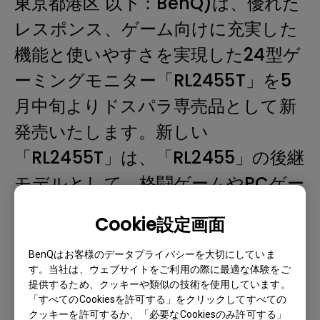
東京都港区 以下：BenQ)は、優れた
レスポンス、ゲーム向けに充実した
機能と使いやすさを実現した24型ゲ
ーミングモニター「RL2455T」を5
月中旬よりドスパラ専売品として新
発売いたします。新しい
「RL2455T」は、「RL2455」の後継
モデルとして、格闘ゲームやPCゲー
ムにも活用できる技術や機能を充実
Cookie設定画面
させることで、幅広くお楽しみいた
BenQはお客様のデータプライバシーを大切にしていま
だけます。
す。当社は、ウェブサイトをご利用の際に最適な体験をご
提供するため、クッキーや類似の技術を使用しています。
05-14-2018
「すべてのCookiesを許可する」をクリックしてすべての
クッキーを許可するか、「必要なCookiesのみ許可する」