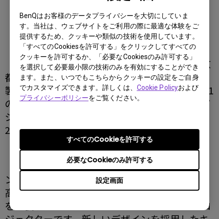
BenQはお客様のデータプライバシーを大切にしていま
す。当社は、ウェブサイトをご利用の際に最適な体験をご
提供するため、クッキーや類似の技術を使用しています。
「すべてのCookiesを許可する」をクリックしてすべての
クッキーを許可するか、「必要なCookiesのみ許可する」
ベンキュージャパン株式会社（本社：東京
を選択して必要最小限の技術のみを有効にすることができ
都港区、以下BenQ）は、プロジェクターの新
ます。また、いつでもこちらからクッキーの設定をご自身
製品として、3,600ルーメンの高輝度と20,000:1
でカスタマイズできます。詳しくは、
Cookie Policy
および
プライバシーポリシー
をご覧ください。
の高ネイティブコントラスト比を達成した、ビ
ジネス用途のDLPプロジェクター「MS550」を
2月27日より発売します。
すべてのCookieを許可する
必要なCookieのみ許可する
新しい「MS550」は、高輝度3,600ルーメ
ンと高ネイティブコントラスト比20,000：1の
設定画面
高解像度を達成すると同時に約2.3kgの軽量性
を提供するコンパクトタイプのビジネス・プロ
ジェクターです。新しいデザインを採用したキ