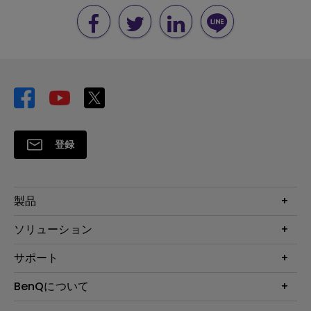
登録
製品
プロジェクター
ソリューション
液晶モニター
ビジネス向け
サポート
照明
教育機関向け
Webカメラ
サポート
BenQについて
知識ページ
ドッキングステーション
製品サポート情報
Eye-Care