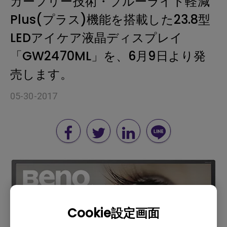
カーフリー技術・ブルーライト軽減
Plus(プラス)機能を搭載した23.8型
LEDアイケア液晶ディスプレイ
「GW2470ML」を、6月9日より発
売します。
05-30-2017
Cookie設定画面