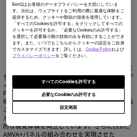
BenQはお客様のデータプライバシーを大切にしていま
す。当社は、ウェブサイトをご利用の際に最適な体験をご
提供するため、クッキーや類似の技術を使用しています。
「すべてのCookiesを許可する」をクリックしてすべての
クッキーを許可するか、「必要なCookiesのみ許可する」
を選択して必要最小限の技術のみを有効にすることができ
ます。また、いつでもこちらからクッキーの設定をご自身
でカスタマイズできます。詳しくは、
Cookie Policy
および
プライバシーポリシー
をご覧ください。
「GW2470ML」は、スタイリッシュなスリムベ
ゼルが魅力の23.8型 Full HD（1920x1080）デ
すべてのCookieを許可する
ィスプレイです。「ブルーライト 軽減
Plus(プラス)」機能や「フリッカーフリー」技
必要なCookieのみ許可する
術など、BenQ独自のEye-Care™技術を採用する
設定画面
ことで、長時間視聴しても目が疲れない快適さ
と、精妙なディテールまで正確に再現する圧倒
的な視覚体験を両立しています。さらにLEDと
AMVA+パネルの組み合わせを実現させた