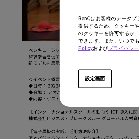
BenQはお客様のデータ
提供するため、クッキーや
のクッキーを許可するか、
できます。また、いつで
Policy
および
プライバシー
ベンキュージャパン株式会社（本社：東京都千代田区、以下:
探求学習を促すのかを紹介するイベントをアオバジャパ
新モデルを展示し、実機を体験いただくことが可能で
設定画面
＜イベント概要＞
◆日時： 2022年 11月 8日（火） 18:00 ～ 19:30
◆会場： アオバジャパン・インターナショナルスクール 
◆内容・ゲスト：
【インターナショナルスクールの動向や ICT 導入に
株式会社ビジネス・ブレークスルー グローバル人材育
【電子黒板の実践、活用方法紹介】
アオバジャパン・インターナショナルスクールグル