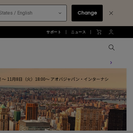
Change
States / English
サポート
ニュース
MacBookに最適な拡張方法
オフィス環境とDP1310
 11月8日（火）18:00～ アオバジャパン・インターナシ
全プロジェクターを比較する
全液晶モニターを比較する
全照明製品を比較する
お客様
アーム
ジネス)
アーム
お子様の学びとtreVolo U
アクセサリー
法人向け
アクセサリー
生産終了モデル
アクセサリー
モニターライト診断
ター
プロジェクター新品再生品
ソフトウェア
照明に関する知識
esports | ZOWIE
オフィス環境とモニターライト