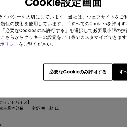
Cookie設定画面
プライバシーを大切にしています。当社は、ウェブサイトをご
類似の技術を使用しています。「すべてのCookiesを許可
「必要なCookiesのみ許可する」を選択して必要最小限の
もこちらからクッキーの設定をご自身でカスタマイズできます
ポリシー
をご覧ください。
 BenQ）は、2022年 11月 8日（火）に、インターナショナルスク
ン・インターナショナルスクール 文京キャンパス（東京都文京区）
す。
必要なCookieのみ許可する
すべ
文京キャンパス （東京都文京区本駒込6-18-23）
関するアドバイス】
成事業本部長 宇野 令一郎 氏
ープ