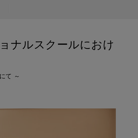
モニター新品再生品
照明製品新品再生品
ショナルスクールにおけ
にて ～