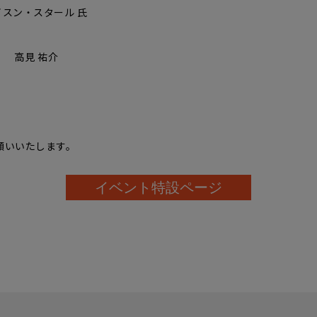
スン・スタール 氏
 高見 祐介
願いいたします。
イベント特設ページ