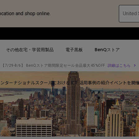
ocation and shop online.
United 
その他在宅・学習用製品
電子黒板
BenQストア
【7/29-8/6】 BenQストア期間限定セール全品最大45%OFF
詳細はこちら
ハブ
ターナショナルスクールにおける ICT 活用事例の紹介イベントを開催 ～
人気検索
人気検索
法人/教育関係の
モニター
ロジェ
ター｜SWシ
4K UHD (3840×2160)
4K UHD(3840x2160)
オフィス向け(ビ
モニター
短焦点
USB Type-C
教育向け
ントプ
向けモニター
手動縦／手動横台形補正
高さ調整可
ゴルフシュミレー
ー
LED
27~28インチ
空間演出用途
けモニターの選