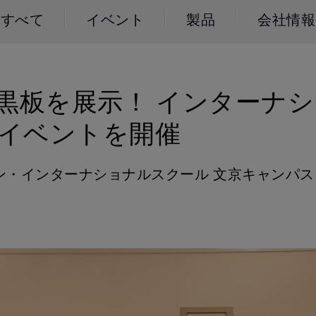
レーザー
165Hz
すべて
イベント
製品
会社情報
Android TV搭載
P3
ー｜MAシリー
低遅延
2.1ch 内蔵スピーカー
黒板を展示！ インターナ
紹介イベントを開催
ャパン・インターナショナルスクール 文京キャンパス