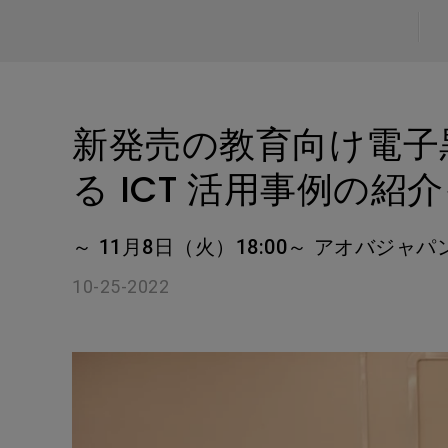
ノートPC向け照明｜LaptopBar
プログラミングモニター｜RD
び方
シリーズ
Mac向けモニタ
ズ
新発売の教育向け電子
る ICT 活用事例の
～ 11月8日（火）18:00～ アオバジ
10-25-2022