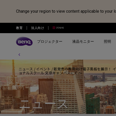
Change your region to view content applicable to your l
教育
法人向け
プロジェクター
液晶モニター
照明
全プロジェクター
全液晶モニター
全照明製品
スピーカー
電子黒板
Webカメラ
ドッキングステーション・USB
treVolo U
BenQ Board
ideaCam S1 Pro
DP1310
ニュース
/
イベント
/
新発売の教育向け電子黒板を展示！ イン
シリーズ
シリーズ
シリーズ
使用用途
使用用途
ョナルスクール 文京キャンパスにて ～
ideaCam S1 Plus
GR10
ゲーミングシリーズ
ホームモニター｜EW・GWシ
モニターライト｜ScreenBar
カジュアルゲーミングプ
写真編集向けモニ
リーズ
クター
リーズ
EnSpire
ホームシアターシリーズ
学習用ライト｜MindDuo
プロデザイナー向けモニター｜
ホームエンターテインメ
プログラミング
ニュース
モバイルシリーズ
アイケア デスクライト｜WiT
Creative Proシリーズ
ロジェクター
アイケアモニタ
ピアノ向け照明｜PianoLight
ゲーミングモニター｜MOBIUZ
クリエイター向