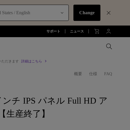
 States / English
Change
サポート
ニュース
いただきます
詳細はこちら
MacBookに最適な拡張方法
概要
仕様
FAQ
オフィス環境とDP1310
お客様
アーム
全プロジェクターを比較する
全液晶モニターを比較する
全照明製品を比較する
ジネス)
アーム
お子様の学びとtreVolo U
アクセサリー
法人向け
アクセサリー
8インチ IPS パネル Full HD ア
生産終了モデル
アクセサリー
モニターライト診断
【生産終了】
ター
プロジェクター新品再生品
ソフトウェア
照明に関する知識
esports | ZOWIE
オフィス環境とモニターライト