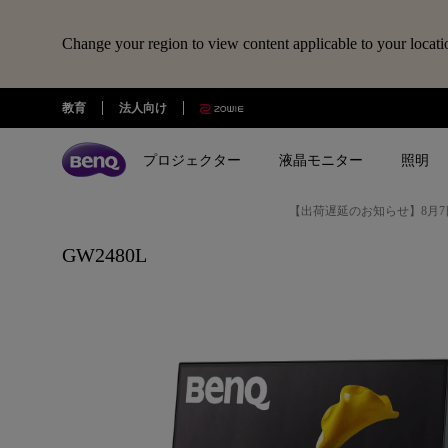
Change your region to view content applicable to your locati
教育
法人向け
プロジェクター
液晶モニター
照明
【出荷遅延のお知らせ】8月7
全プロジェクター
全液晶モニター
全照明製品
スピーカー
電子黒板
Webカメラ
ドッキングステーション・USBハ
GW2480L
treVolo U
BenQ Board
ideaCam S1 Pro
DP1310
シリーズ
シリーズ
シリーズ
使用用途
使用用途
ideaCam S1 Plus
GR10
ゲーミングシリーズ
ホームモニター｜EW・GWシリ
モニターライト｜ScreenBar
カジュアルゲーミングプ
写真編集向けモニ
ーズ
クター
リーズ
EnSpire
ホームシアターシリーズ
学習用ライト｜MindDuo
プロデザイナー向けモニター｜
ホームエンターテインメ
プログラミング
モバイルシリーズ
アイケア デスクライト｜WiT
Creative Proシリーズ
ロジェクター
アイケアモニタ
ピアノ向け照明｜PianoLight
ゲーミングモニター｜MOBIUZ
クリエイター向