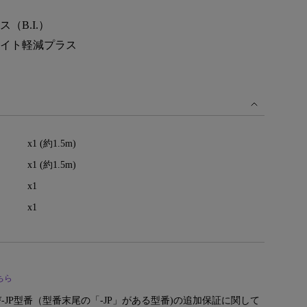
モニター新品再生品
照明製品新品再生品
（B.I.）
イト軽減プラス
x1 (約1.5m)
x1 (約1.5m)
x1
x1
ちら
JP型番（型番末尾の「-JP」がある型番)の追加保証に関して