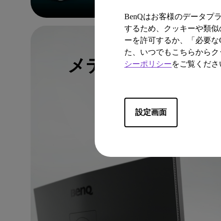
BenQはお客様のデータ
するため、クッキーや類似の
ーを許可するか、「必要なC
レビュー
た、いつでもこちらからク
メディア/インフ
シーポリシー
をご覧くださ
設定画面
一覧はこちら