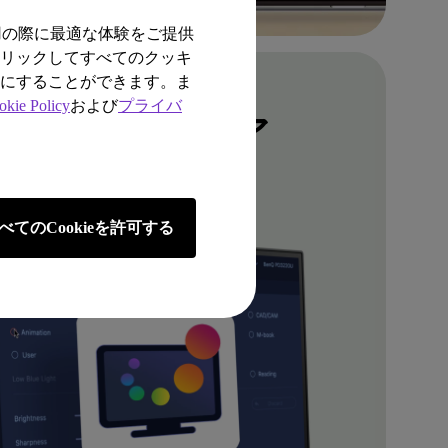
用の際に最適な体験をご提供
クリックしてすべてのクッキ
効にすることができます。ま
サポート
okie Policy
および
プライバ
ターソフトウェア
べてのCookieを許可する
ソフトウェア一覧