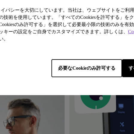
プライバシーを大切にしています。当社は、ウェブサイトをご利
技術を使用しています。「すべてのCookiesを許可する」を
ookiesのみ許可する」を選択して必要最小限の技術のみを有
ッキーの設定をご自身でカスタマイズできます。詳しくは、
Co
ルエンサー
モニ
い。
必要なCookieのみ許可する
す