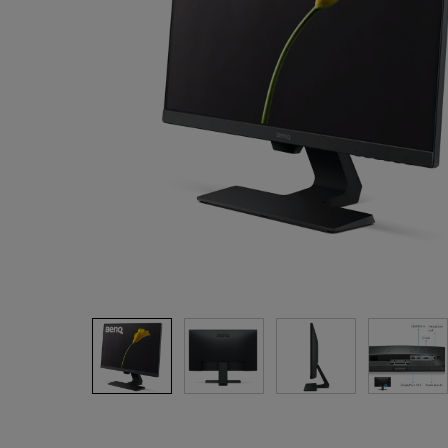
ノートPC向け照明｜LaptopBar
プログラミングモニター｜RD
び方
シリーズ
Mac向けモニタ