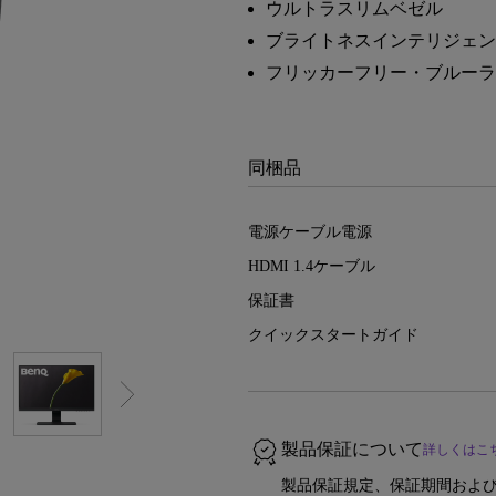
ウルトラスリムベゼル
レーザー
165Hz
ブライトネスインテリジェンス
Android TV搭載
P3
ー｜MAシリーズ
フリッカーフリー・ブルーラ
低遅延
2.1ch 内蔵スピーカー
同梱品
電源ケーブル電源
HDMI 1.4ケーブル
保証書
クイックスタートガイド
製品保証について
詳しくはこ
製品保証規定、保証期間および-