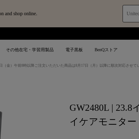
on and shop online.
United
その他在宅・学習用製品
電子黒板
BenQストア
日（金）午前8時以降ご注文いただいた商品は8月17日（月）以降に順次対応させて
ブ
人気検索
人気検索
法人/教育関係の
モニター
ロジェ
ター｜SWシ
4K UHD (3840×2160)
4K UHD(3840x2160)
オフィス向け(ビ
モニター
GW2480L | 23.
短焦点
USB Type-C
教育向け
ントプ
向けモニター
手動縦／手動横台形補正
高さ調整可
イケアモニター
ゴルフシュミレー
ー
LED
27~28インチ
空間演出用途
けモニターの選