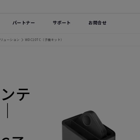
パートナー
サポート
お問合せ
リューション
WDC10TC（子機キット）
ゼンテ
ス｜