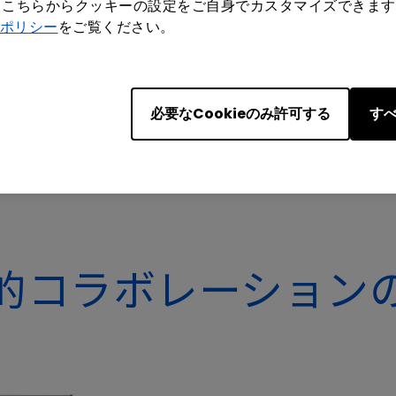
単にプレゼンテーションの共有を始めることができま
もこちらからクッキーの設定をご自身でカスタマイズできます
ポリシー
をご覧ください。
は、瞬く間にコラボレーション型のプレゼンテーションを実現
ネットワークコラボレーションの可能性を生み出すワ
単に導入することができます。Wi-Fiインフラを持たな
始できるので、セットアップする間の落ち着かない雰
必要なCookieのみ許可する
すべ
、期待通りの成果がすぐに出ることでしょう。
的コラボレーション