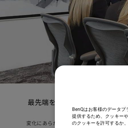
最先端をゆく企業のために開発
BenQはお客様のデータ
提供するため、クッキーや
変化にあらがうことは、人の摂理です。それ
のクッキーを許可するか、