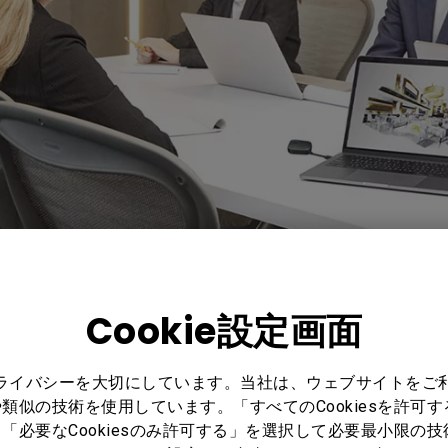
Cookie設定画面
された、すぐに使い始められるビジュア
ーションソリューション
プライバシーを大切にしています。当社は、ウェブサイトをご
類似の技術を使用しています。「すべてのCookiesを許可
ゆえに新しいテクノロジーは脅威にもなり得ます。Ins
「必要なCookiesのみ許可する」を選択して必要最小限の