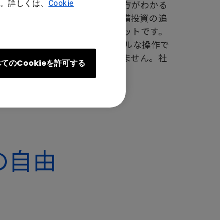
す。手にしただけですぐに使い方がわかる
。詳しくは、
Cookie
します。InstaShowは、設備投資の追
イヤレスプレゼンテーションキットです。
い企業でも問題ありません。シンプルな操作で
囲気にハラハラすることもありません。社
てのCookieを許可する
の自由