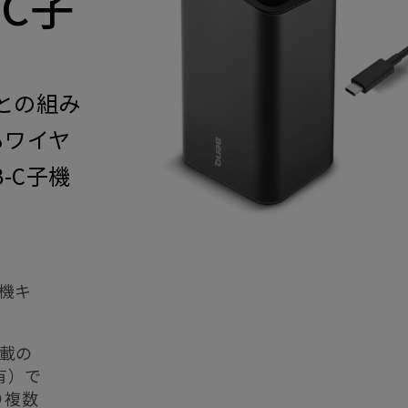
-C子
）との組み
るワイヤ
-C子機
子機キ
ト搭載の
有）で
り複数