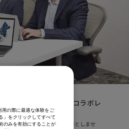
ルコミュニケーション・コラボレ
利用の際に最適な体験をご
する」をクリックしてすべて
taShow™は、学習曲線を必要としませ
技術のみを有効にすることが