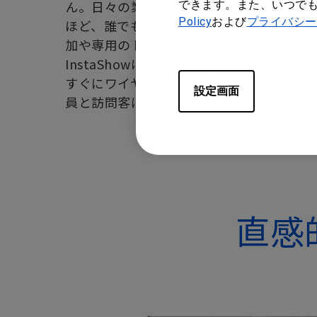
ん。日々の業務にすぐに馴染み、いとも簡
できます。また、いつで
Policy
および
プライバシー
ほど、誰でも使いこなせるInstaShow
加や専用のトレーニングを必要としない、
InstaShowは、どのような企業でも簡
すぐにワイヤレスプレゼンテーションを開
設定画面
員と訪問客にすぐにチームワークが生まれ
直感