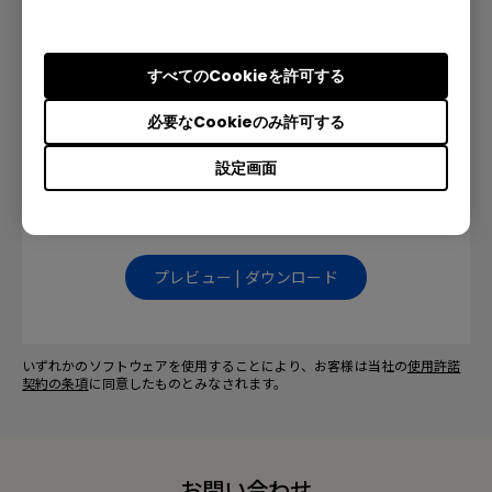
プレビュー | ダウンロード
すべてのCookieを許可する
必要なCookieのみ許可する
Japanese User Manual
設定画面
言語: Japanese
プレビュー | ダウンロード
いずれかのソフトウェアを使用することにより、お客様は当社の
使用許諾
契約の条項
に同意したものとみなされます。
お問い合わせ