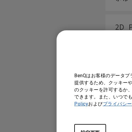
2D_P
バージョン
オペレー
CONTR
BenQはお客様のデータ
提供するため、クッキーや
のクッキーを許可するか、
RS23
できます。また、いつで
Policy
および
プライバシー
バージョン
オペレー