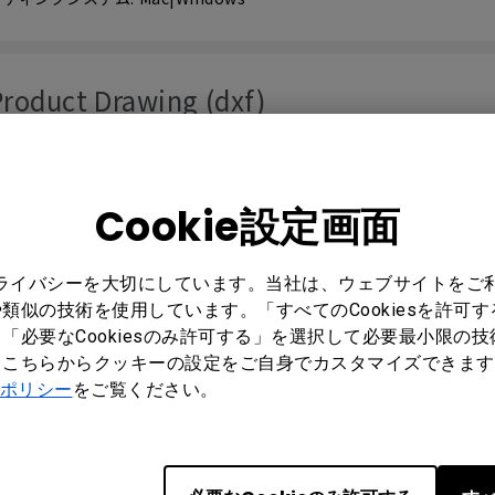
roduct Drawing (dxf)
 : V1.0
ティングシステム: Mac|Windows
Cookie設定画面
OL PROTOCOLS
プライバシーを大切にしています。当社は、ウェブサイトをご
類似の技術を使用しています。「すべてのCookiesを許可
「必要なCookiesのみ許可する」を選択して必要最小限の
2 Control Guide
もこちらからクッキーの設定をご自身でカスタマイズできます
ポリシー
をご覧ください。
 : 0
ティングシステム: Windows