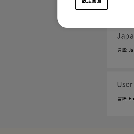
設定画面
ユーザ
Japa
言語: Ja
User
言語: En