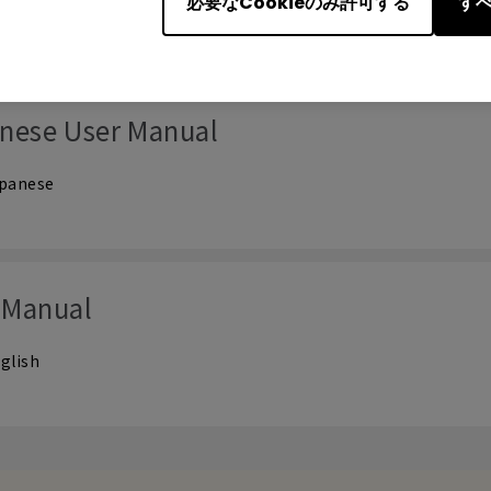
必要なCookieのみ許可する
すべ
ーマニュアル
nese User Manual
panese
 Manual
glish