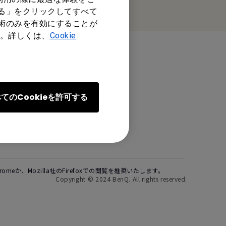
各国の現地法人
する」をクリックしてすべて
技術のみを有効にすることが
。詳しくは、
Cookie
地域と言語
お住まいの地域を選択して
ください
てのCookieを許可する
BenQ会社情報
Chromeか、Mozilla社のFirefoxでの閲覧を推奨いたします。
Copyright © 2024 BenQ. All rights reserved.