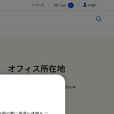
ニュース
Login
Cart
0
オフィス所在地
ベンキュー ジャパン株式会社
東京都千代田区内神田1丁目14-5 NK内神
田ビル8階
Tel: +81-3-5280-9880
Fax: +81-3-5280-9881
利用の際に最適な体験をご