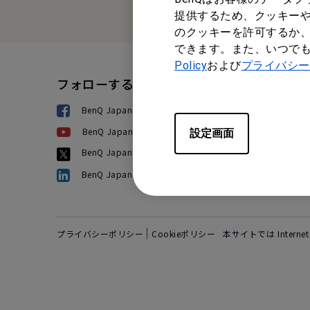
提供するため、クッキーや
のクッキーを許可するか、
できます。また、いつで
Policy
および
プライバシー
フォローする
製
BenQ Japan
プロ
電子
設定画面
BenQ Japan
ブホ
ワイ
BenQ Japan
ョン
BenQ Japan
デジ
液晶
プライバシーポリシー
Cookieポリシー
本サイトでは Intern