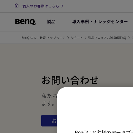
個人のお客様はこちら ＞
製品
導入事例・ナレッジセンター
BenQ 法人・教育 トップページ
サポート
製品マニュアルDL動画FAQ
お問い合わせ
私たちがお手伝いさせていただき
ます。
お問い合わせ
BenQはお客様のデータ