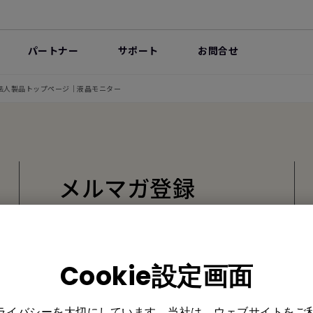
パートナー
サポート
お問合せ
法人製品トップページ｜液晶モニター
メルマガ登録
製品情報や活用事例、特典情報な
どを配信中です。
Cookie設定画面
プライバシーを大切にしています。当社は、ウェブサイトをご