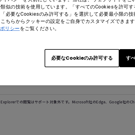
登録する
類似の技術を使用しています。「すべてのCookiesを許可
「必要なCookiesのみ許可する」を選択して必要最小限の
もこちらからクッキーの設定をご自身でカスタマイズできます
ポリシー
をご覧ください。
品情報
リソース
サポート
ジェクター
導入実績
FAQs
黒板(インタラクティ
ナレッジセンター
ダウンロード
必要なCookieのみ許可する
すべ
ワイトボード)
サステナビリティ
ヤレスプレゼンテーシ
タルサイネージ
モニター
et Explorerでの閲覧はサポート対象外です。Microsoft社のEdge、Google社の