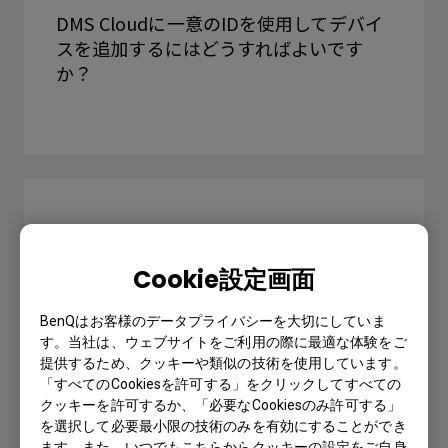
DMS Cloudに一意のIDを使用してデバイ
スを追加するにはどうすればよいです
か？
Cookie設定画面
BenQはお客様のデータプライバシーを大切にしていま
す。当社は、ウェブサイトをご利用の際に最適な体験をご
提供するため、クッキーや類似の技術を使用しています。
「すべてのCookiesを許可する」をクリックしてすべての
クッキーを許可するか、「必要なCookiesのみ許可する」
を選択して必要最小限の技術のみを有効にすることができ
DMS CloudのQRコードを使用してデバイ
ます。また、いつでもこちらからクッキーの設定をご自身