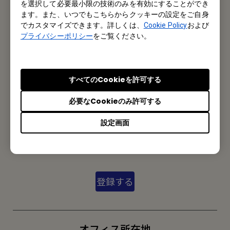
を選択して必要最小限の技術のみを有効にすることができ
ます。また、いつでもこちらからクッキーの設定をご自身
お問い合わせ
でカスタマイズできます。詳しくは、
Cookie Policy
および
プライバシーポリシー
をご覧ください。
私たちがお手伝いさせていただきます。
お問い合わせ
すべてのCookieを許可する
必要なCookieのみ許可する
メルマガ登録
設定画面
製品情報や活用事例、特典情報などを配信中です。
登録する
オフィス所在地