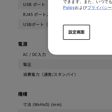
できます。また、いつで
USB ポート（タイプ A）
Policy
および
プライバシー
RJ45 ポート入力/出力
USBポート（タイプA）
設定画面
電源
AC / DC入力
電圧
消費電力（通常/スタンバイ）
機構
寸法 (WxHxD) (mm)