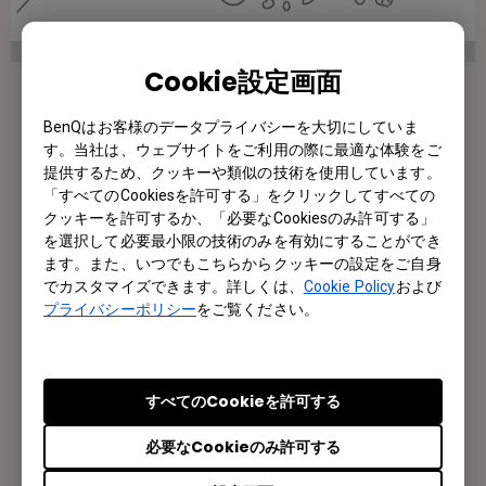
Cookie設定画面
電子黒板上では、ページを追加することで物語を続けるこ
とができる
BenQはお客様のデータプライバシーを大切にしていま
結果
す。当社は、ウェブサイトをご利用の際に最適な体験をご
提供するため、クッキーや類似の技術を使用しています。
絵コンテによって研究方法を試す
「すべてのCookiesを許可する」をクリックしてすべての
スティーンマンス教授は、自由な意見のやり取
クッキーを許可するか、「必要なCookiesのみ許可する」
りによる授業スタイルに適した協調機能が組み
を選択して必要最小限の技術のみを有効にすることができ
込まれたBenQ電子黒板を使用しました。この
ます。また、いつでもこちらからクッキーの設定をご自身
でカスタマイズできます。詳しくは、
Cookie Policy
および
電子黒板なら、教授も学生も進行中の物語に集
プライバシーポリシー
をご覧ください。
中でき、注釈やインポートしたメディアを使
い、授業を中断することなく徐々に物語を作り
上げていくことができました。
すべてのCookieを許可する
いずれの授業でも、スティーンマンス教授は、
必要なCookieのみ許可する
準備したスライドのプレゼンテーション資料を
使って物語の冒頭部分を発表しました。プレゼ