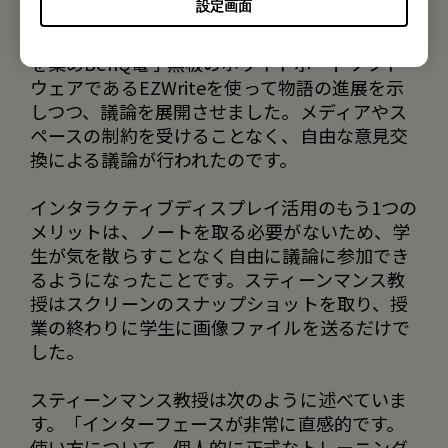
設定画面
ンテーション資料は、ディスプレイに素早く読
み込むことができました。その後、学生の意見
を集めBenQ電子黒板のホワイトボードソフト
ウェアであるEZWriteを使って物語の進展を示
しつつ、議論を展開させました。メディアやス
ペースの制約を受けることなく、自由な意見交
換による議論が行われたのです。
インタラクティブディスプレイ活用のもう1つの
メリットは、ノートを取る必要がないため、学
生が気を散らすことなく自由に議論に参加でき
るようになったことです。スティーンマンス教
授はスクリーンのスナップショットを取り、授
業の終わりに学生に画像ファイルを送るだけで
した。
スティーンマンス教授は次のように述べていま
す。「インターフェースが非常に直感的です。
使い方について、個人的に正式なトレーニング