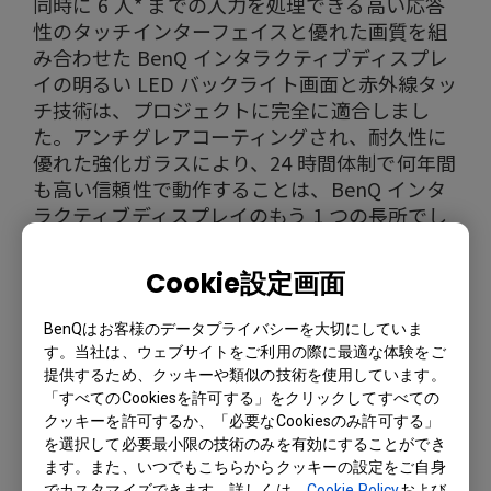
同時に 6 人* までの入力を処理できる高い応答
性のタッチインターフェイスと優れた画質を組
み合わせた BenQ インタラクティブディスプレ
イの明るい LED バックライト画面と赤外線タッ
チ技術は、プロジェクトに完全に適合しまし
た。アンチグレアコーティングされ、耐久性に
優れた強化ガラスにより、24 時間体制で何年間
も高い信頼性で動作することは、BenQ インタ
ラクティブディスプレイのもう 1 つの長所でし
た。
Cookie設定画面
* 6 ポイントのタッチサポートによって実現
BenQはお客様のデータプライバシーを大切にしていま
す。当社は、ウェブサイトをご利用の際に最適な体験をご
提供するため、クッキーや類似の技術を使用しています。
「すべてのCookiesを許可する」をクリックしてすべての
クッキーを許可するか、「必要なCookiesのみ許可する」
を選択して必要最小限の技術のみを有効にすることができ
ます。また、いつでもこちらからクッキーの設定をご自身
でカスタマイズできます。詳しくは、
Cookie Policy
および