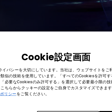
Cookie設定画面
決して小さな成果では
プライバシーを大切にしています。当社は、ウェブサイトをご
供するだけでなく、会
類似の技術を使用しています。「すべてのCookiesを許可
ができる柔軟な設置能
「必要なCookiesのみ許可する」を選択して必要最小限の
もこちらからクッキーの設定をご自身でカスタマイズできます
さらに、プロジェクト
ポリシー
をご覧ください。
数日間続くイベントの
りでした。ほこりや破
 の統合ろ過システム