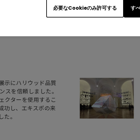
ションでした。さら
必要なCookieのみ許可する
すべ
ジェクターは長時間完璧
ンプの 1 つが消えて
した遜色のない画像を維
展示にハリウッド品質
マンスを信頼しました。
ジェクターを使用するこ
成功し、エキスポの来
した。