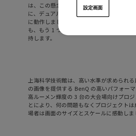
は、この懸念事項に対する最良のソリュー
設定画面
に、デュアルランプシステムにより、プロ
に動作しました。万一、プロジェクターのラ
も、もう 1 つのランプが点灯して、安定
持します。
上海科学技術館は、高い水準が求められる
の画像を提供する BenQ の高いパフォー
高ルーメン輝度の 3 台の大会場向けプロ
とにより、何の問題もなくプロジェクトは
場者は画面のサイズとスケールに感動しま