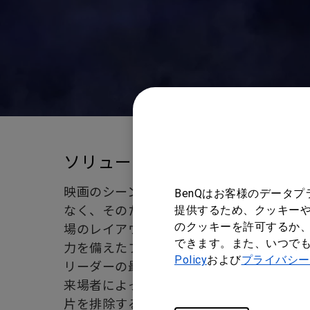
ソリューション
映画のシーンを鮮やかに再現することは、
BenQはお客様のデータ
なく、そのためには、最高画質の画像を提
提供するため、クッキーや
場のレイアウトのあらゆる短所を補うこと
のクッキーを許可するか、
できます。また、いつで
力を備えたプロジェクターが必要でした。
Policy
および
プライバシー
リーダーの最大の懸念事項は、エキスポの
来場者によって巻き上げられる大量のほこ
片を排除するように設計されている BenQ