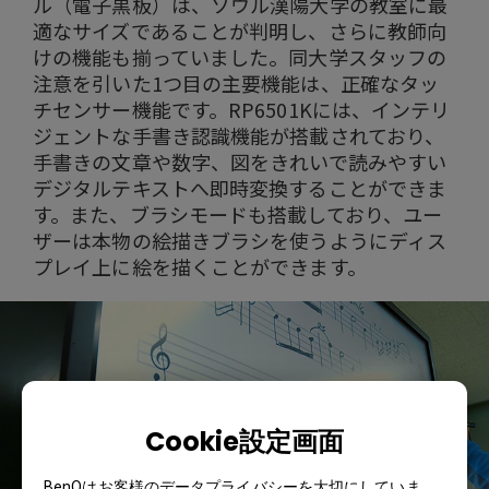
ル（電子黒板）は、ソウル漢陽大学の教室に最
適なサイズであることが判明し、さらに教師向
けの機能も揃っていました。同大学スタッフの
注意を引いた1つ目の主要機能は、正確なタッ
チセンサー機能です。RP6501Kには、インテリ
ジェントな手書き認識機能が搭載されており、
手書きの文章や数字、図をきれいで読みやすい
デジタルテキストへ即時変換することができま
す。また、ブラシモードも搭載しており、ユー
ザーは本物の絵描きブラシを使うようにディス
プレイ上に絵を描くことができます。
Cookie設定画面
BenQはお客様のデータプライバシーを大切にしていま