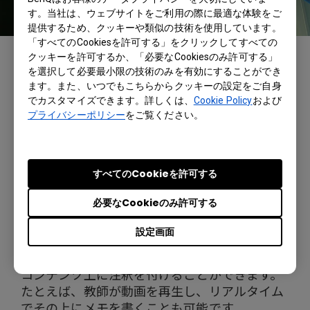
す。当社は、ウェブサイトをご利用の際に最適な体験をご
提供するため、クッキーや類似の技術を使用しています。
「すべてのCookiesを許可する」をクリックしてすべての
さらに、RP6501Kは、デュアルペンに対応して
クッキーを許可するか、「必要なCookiesのみ許可する」
いるため、2名のユーザーが同時に、異なる色
を選択して必要最小限の技術のみを有効にすることができ
ます。また、いつでもこちらからクッキーの設定をご自身
でディスプレイに書き込みすることができま
でカスタマイズできます。詳しくは、
Cookie Policy
および
す。2つ目の機能は、RP6501Kに内蔵された
プライバシーポリシー
をご覧ください。
Android OSです。このオペレーティングシステ
ムにより、RP6501Kは外部PCやスマートデバイ
ス不要で双方向型の学習センターとして機能す
ることができます。教師がOSにアプリを読み込
すべてのCookieを許可する
んで授業中にそれを利用したり、ウェブブラウ
必要なCookieのみ許可する
ザや内蔵のドキュメントリーダーを使って好き
なウェブコンテンツやドキュメントを直接呼び
設定画面
出したりすることが可能です。特に、BenQ独自
のEZWriteテクノロジーを使えば、ユーザーは
コンテンツ上に注釈を付けることができます。
たとえば、教師が動画を再生し、リアルタイム
でその上にメモを書くことも可能です。