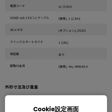
電源コード
x1 (3.0m)
VGA(D-sub 15ピン) ケーブル
(標準), 1 (1.8m)
3Dメガネ
(オプション), DGD5
クイックスタートガイド
1 (18L)
保証書
あり
壁取付金具
(標準), Yes, WM04G4
外形寸法及び重量
本体サイズ(W×H×D) (mm)
287.5x 206.9 x 373.3
Cookie設定画面
重量(kg)
5