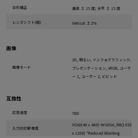
台形補正
垂直 ± 15 度; 水平 ± 15 度
レンズシフト(縦)
Vertical: ±2%
画像
3D, 明るい, インフォグラフィック,
画像モード
プレゼンテーション, sRGB, ユーザ
ー 1, ユーザー 2, ビビッド
互換性
応答速度
TBD
VGA(640 x 480)~WUXGA_RB(1920
入力対応解像度
x 1200) *Reduced Blanking