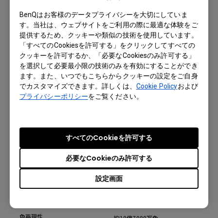
BenQはお客様のデータプライバシーを大切にしていま
す。当社は、ウェブサイトをご利用の際に最適な体験をご
提供するため、クッキーや類似の技術を使用しています。
投写方式
「すべてのCookiesを許可する」をクリックしてすべての
クッキーを許可するか、「必要なCookiesのみ許可する」
投写方式
DLP方式
を選択して必要最小限の技術のみを有効にすることができ
ます。また、いつでもこちらからクッキーの設定をご自身
でカスタマイズできます。詳しくは、
Cookie Policy
および
プライバシーポリシー
をご覧ください。
ディスプレイ
投写方式
DLP
すべてのCookieを許可する
解像度
1280 x 800ピクセル
必要なCookieのみ許可する
輝度 (ANSIルーメン)
3,500ルーメン
設定画面
コントラスト比
10,000:1
色再現性
約10億7000万色