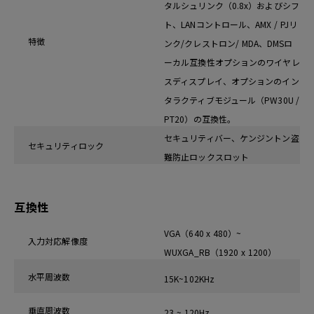
タルシュリンク（0.8x）およびシフ
ト、LANコントロール、AMX / PJリ
特徴
ンク/クレストロン/ MDA、DMSロ
ーカル互換性オプションのワイヤレ
スディスプレイ、オプションのイン
タラクティブモジュール（PW30U /
PT20）の互換性。
セキュリティバー、ケンジントン盗
セキュリティロック
難防止ロックスロット
互換性
VGA（640 x 480）~
入力対応解像度
WUXGA_RB（1920 x 1200）
水平周波数
15K~102KHz
垂直周波数
23 ~ 120Hz