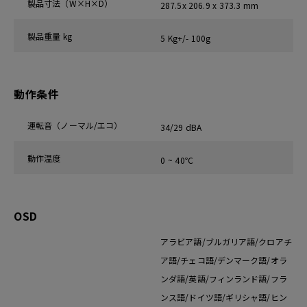
製品寸法（W×H×D）
287.5x 206.9 x 373.3 mm
製品重量 kg
5 Kg+/- 100g
動作条件
運転音（ノーマル/エコ）
34/29 dBA
動作温度
0 ~ 40℃
OSD
アラビア語/ブルガリア語/クロアチ
ア語/チェコ語/デンマーク語/オラ
ンダ語/英語/フィンランド語/フラ
ンス語/ドイツ語/ギリシャ語/ヒン