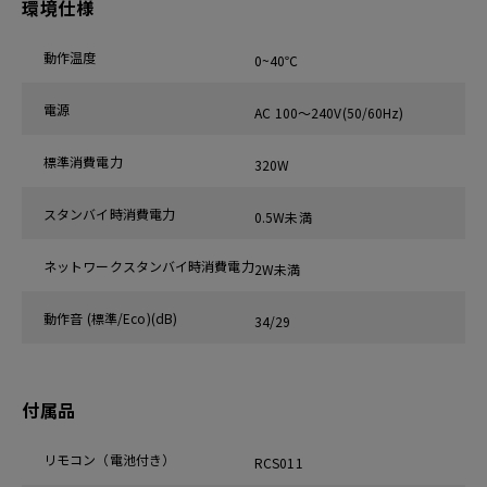
環境仕様
動作温度
0~40℃
電源
AC 100～240V(50/60Hz)
標準消費電力
320W
スタンバイ時消費電力
0.5W未満
ネットワークスタンバイ時消費電力
2W未満
動作音 (標準/Eco)(dB)
34/29
付属品
リモコン（電池付き）
RCS011