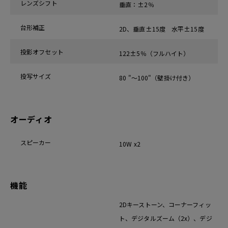
レンズシフト
垂直：±2％
台形補正
2D、垂直±15度 水平±15度
投影オフセット
122±5％（フルハイト）
投写サイズ
80 "〜100"（壁掛け付き）
オーディオ
スピーカー
10W x2
機能
2Dキーストーン、コーナーフィッ
ト、デジタルズーム（2x）、デジ