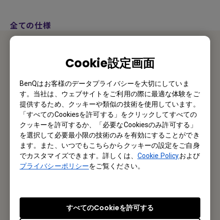
全ての仕様
Cookie設定画面
お問い合わせ
BenQはお客様のデータプライバシーを大切にしていま
私たちがお手伝いさせていただきます。
す。当社は、ウェブサイトをご利用の際に最適な体験をご
提供するため、クッキーや類似の技術を使用しています。
お問い合わせ
「すべてのCookiesを許可する」をクリックしてすべての
クッキーを許可するか、「必要なCookiesのみ許可する」
を選択して必要最小限の技術のみを有効にすることができ
ます。また、いつでもこちらからクッキーの設定をご自身
でカスタマイズできます。詳しくは、
Cookie Policy
および
メルマガ登録
プライバシーポリシー
をご覧ください。
製品情報や活用事例、特典情報などを配信中です。
すべてのCookieを許可する
登録する