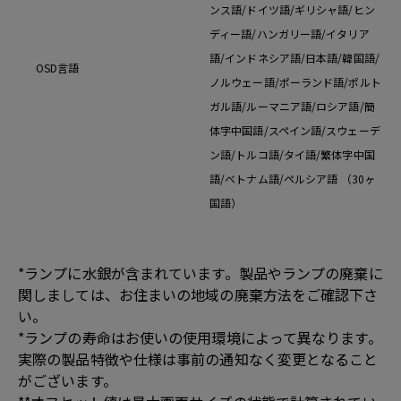
ンス語/ドイツ語/ギリシャ語/ヒン
ディー語/ハンガリー語/イタリア
語/インドネシア語/日本語/韓国語/
OSD言語
ノルウェー語/ポーランド語/ポルト
ガル語/ルーマニア語/ロシア語/簡
体字中国語/スペイン語/スウェーデ
ン語/トルコ語/タイ語/繁体字中国
語/ベトナム語/ペルシア語 （30ヶ
国語）
*ランプに水銀が含まれています。製品やランプの廃棄に
関しましては、お住まいの地域の廃棄方法をご確認下さ
い。
*ランプの寿命はお使いの使用環境によって異なります。
実際の製品特徴や仕様は事前の通知なく変更となること
がございます。