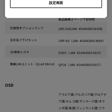
アクセサリー(オプション)
設定画面
CBP-MS61 (JAN: 4544438052003)
キャリーバック
製品画像はページ下部参照
交換用オプションランプ
LMS-560(JAN: 4544438056438)
天井吊り下げキット
CMP-80（JAN: 4544438054069）
3D専用メガネ
DGD5（JAN: 4544438053819）
無線LANユニット（Qcast Mirror)
QP20（JAN: 4544438055837）
OSD
アラビア語/ブルガリア語/クロアチ
ア語/チェコ語/デンマーク語/オラ
ンダ語/英語/フィンランド語/フラ