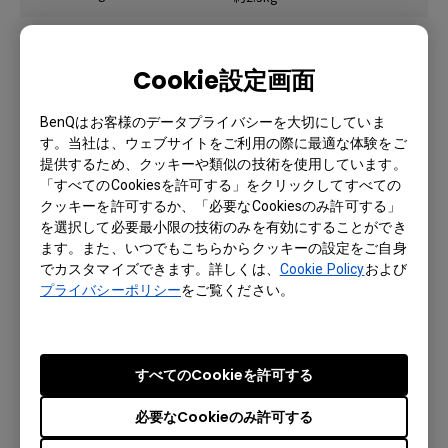
Cookie設定画面
アクセサリー
BenQはお客様のデータプライバシーを大切にしていま
リモコン(電池付属)
x 1
す。当社は、ウェブサイトをご利用の際に最適な体験をご
提供するため、クッキーや類似の技術を使用しています。
電源ケーブル
x1 (1.8M)
「すべてのCookiesを許可する」をクリックしてすべての
クッキーを許可するか、「必要なCookiesのみ許可する」
x 1 (VGAケーブル) ※2023年3月
を選択して必要最小限の技術のみを有効にすることができ
以前製造分に同梱
ます。また、いつでもこちらからクッキーの設定をご自身
付属ケーブル
x 1 (HDMIケーブル) ※2023年4月
でカスタマイズできます。詳しくは、
Cookie Policy
および
プライバシーポリシー
をご覧ください。
以降製造分に同梱
クイックスタートガイド
x 1
すべてのCookieを許可する
保証書
x 1
必要なCookieのみ許可する