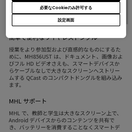
必要なCookieのみ許可する
設定画面
簡単で便利なワイヤレスドングル
授業をより参加型および直感的なものにするた
めに、MH856UST は、ドキュメント、画像およ
びフル HD ビデオさえも、スマートデバイスか
らケーブルなしで大きなスクリーンへストリー
ムする QCast のコンパクトドングルを組み込み
ます。
MHL サポート
MHL で、教師と学生は大きなスクリーン上で、
Android デバイスからのコンテンツを共有で
き、バッテリーを消費することなくスマートデ