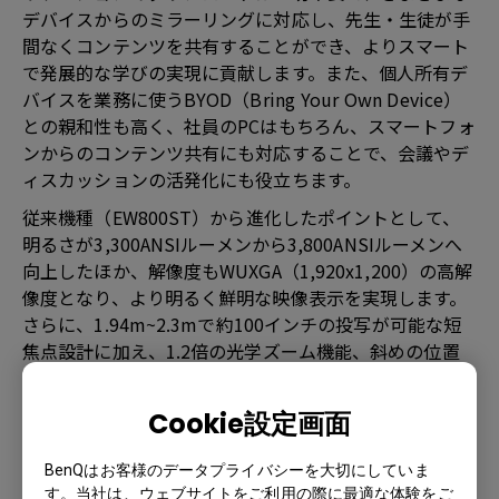
デバイスからのミラーリングに対応し、先生・生徒が手
間なくコンテンツを共有することができ、よりスマート
で発展的な学びの実現に貢献します。また、個人所有デ
バイスを業務に使うBYOD（Bring Your Own Device）
との親和性も高く、社員のPCはもちろん、スマートフォ
ンからのコンテンツ共有にも対応することで、会議やデ
ィスカッションの活発化にも役立ちます。
従来機種（EW800ST）から進化したポイントとして、
明るさが3,300ANSIルーメンから3,800ANSIルーメンへ
向上したほか、解像度もWUXGA（1,920x1,200）の高解
像度となり、より明るく鮮明な映像表示を実現します。
さらに、1.94m~2.3mで約100インチの投写が可能な短
焦点設計に加え、1.2倍の光学ズーム機能、斜めの位置
から投写した際に発生する歪みを補正する縦横台形補正
機能、映像の四隅をスクリーンにぴったりと合わせる角
Cookie設定画面
合わせ機能などの各種調整機能が追加されており、これ
まで以上に柔軟な設置や取り回しを可能にします。
BenQはお客様のデータプライバシーを大切にしていま
拡張性に関しては、3つのUSBポートを備えており、さ
す。当社は、ウェブサイトをご利用の際に最適な体験をご