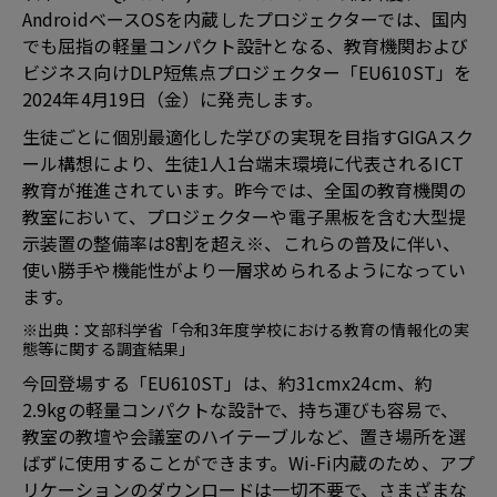
AndroidベースOSを内蔵したプロジェクターでは、国内
でも屈指の軽量コンパクト設計となる、教育機関および
ビジネス向けDLP短焦点プロジェクター「EU610ST」を
2024年4月19日（金）に発売します。
生徒ごとに個別最適化した学びの実現を目指すGIGAスク
ール構想により、生徒1人1台端末環境に代表されるICT
教育が推進されています。昨今では、全国の教育機関の
教室において、プロジェクターや電子黒板を含む大型提
示装置の整備率は8割を超え※、これらの普及に伴い、
使い勝手や機能性がより一層求められるようになってい
ます。
※出典：文部科学省「令和3年度学校における教育の情報化の実
態等に関する調査結果」
今回登場する「EU610ST」は、約31cmx24cm、約
2.9kgの軽量コンパクトな設計で、持ち運びも容易で、
教室の教壇や会議室のハイテーブルなど、置き場所を選
ばずに使用することができます。Wi-Fi内蔵のため、アプ
リケーションのダウンロードは一切不要で、さまざまな