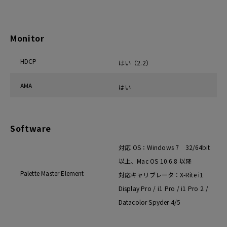
Monitor
HDCP
はい（2.2）
AMA
はい
Software
対応 OS：Windows 7 32/64bit
以上、Mac OS 10.6.8 以降
Palette Master Element
対応キャリブレータ：X-Rite i1
Display Pro / i1 Pro / i1 Pro 2 /
Datacolor Spyder 4/5