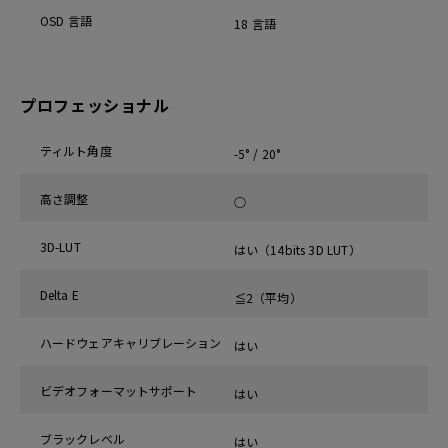
OSD 言語
18 言語
プロフェッショナル
ティルト角度
-5° / 20°
高さ調整
○
3D-LUT
はい（14bits 3D LUT）
Delta E
≦2（平均）
ハードウェアキャリブレーション
はい
ビデオフォーマットサポート
はい
ブラックレベル
はい