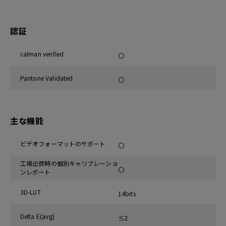
認証
calman verified
〇
Pantone Validated
〇
主な機能
ビデオフォーマットのサポート
〇
工場出荷時の個別キャリブレーショ
〇
ンレポート
3D-LUT
14bits
Delta E(avg)
≤2