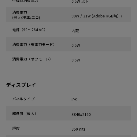
待機時消費電力
0.5W 以下
消費電力
90W / 31W (Adobe RGB時）/ －
(最大/標準/エコ)
電源（90～264 AC）
内蔵
消費電力（省電力モード）
0.5W
消費電力（オフモード）
0.5W
ディスプレイ
パネルタイプ
IPS
解像度（最大）
3840x2160
輝度
350 nits