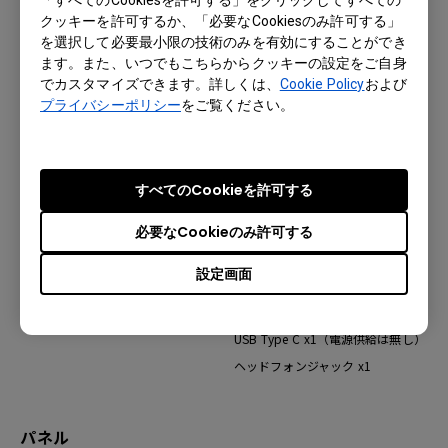
クッキーを許可するか、「必要なCookiesのみ許可する」
を選択して必要最小限の技術のみを有効にすることができ
ます。また、いつでもこちらからクッキーの設定をご自身
特徴機能
でカスタマイズできます。詳しくは、
Cookie Policy
および
プライバシーポリシー
をご覧ください。
VESAマウント
○
スウィーベル
45° / 45°
すべてのCookieを許可する
必要なCookieのみ許可する
入出力端子
設定画面
HDMI2.0 x2
DisplayPort 1.4 x1
入出力端子
USB Type C x1（電源供給は無し）
ヘッドフォンジャック x1
パネル