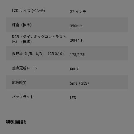
LCD サイズ (インチ)
27 インチ
輝度（標準）
350nits
DCR（ダイナミックコントラスト
20M：1
比）（標準）
視野角（L/R、U/D）（CR≧10）
178/178
垂直更新レート
60Hz
応答時間
5ms（GtG）
バックライト
LED
特別機能