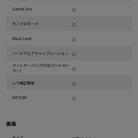
Gamut Duo
〇
モノクロモード
〇
Black Level
〇
ハードウェアキャリブレーション
〇
ホットキーパック(OSDコントロー
〇
ラー)
ムラ補正機能
〇
PIP/PBP
〇
画面
サイズ