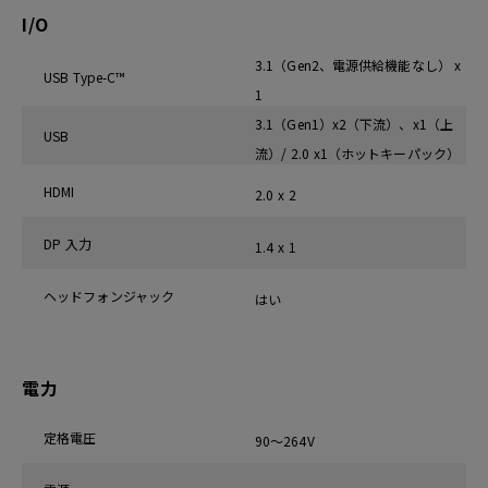
I/O
3.1（Gen2、電源供給機能なし） x
USB Type-C™
1
3.1（Gen1）x2（下流）、x1（上
USB
流）/ 2.0 x1（ホットキーパック）
HDMI
2.0 x 2
DP 入力
1.4 x 1
ヘッドフォンジャック
はい
電力
定格電圧
90～264V