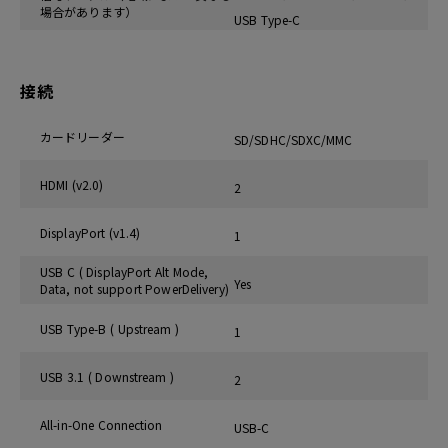
場合があります）
USB Type-C
接続
カードリーダー
SD/SDHC/SDXC/MMC
HDMI (v2.0)
2
DisplayPort (v1.4)
1
USB C ( DisplayPort Alt Mode,
Yes
Data, not support PowerDelivery)
USB Type-B ( Upstream )
1
USB 3.1 ( Downstream )
2
All-in-One Connection
USB-C