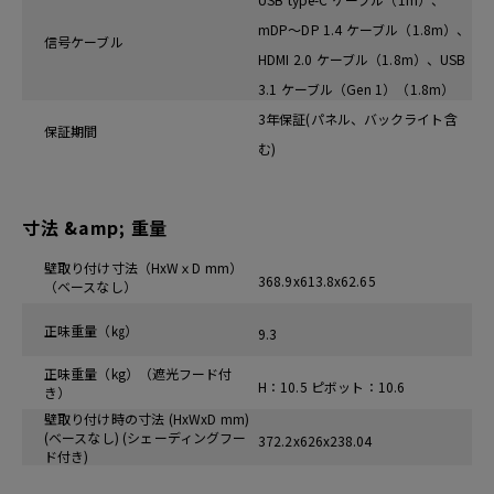
mDP～DP 1.4 ケーブル（1.8m）、
信号ケーブル
HDMI 2.0 ケーブル（1.8m）、USB
3.1 ケーブル（Gen 1）（1.8m）
3年保証(パネル、バックライト含
保証期間
む)
寸法 &amp; 重量
壁取り付け寸法（HxWｘD mm）
368.9x613.8x62.65
（ベースなし）
正味重量（㎏）
9.3
正味重量（kg）（遮光フード付
H：10.5 ピボット：10.6
き）
壁取り付け時の寸法 (HxWxD mm)
(ベースなし) (シェーディングフー
372.2x626x238.04
ド付き)