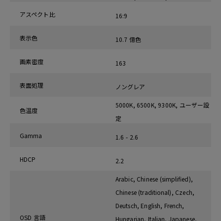
アスペクト比
16:9
表示色
10.7 億色
画素密度
163
表面処理
ノングレア
5000K, 6500K, 9300K, ユーザー設
色温度
定
Gamma
1.6 - 2.6
HDCP
2.2
Arabic, Chinese (simplified),
Chinese (traditional), Czech,
Deutsch, English, French,
OSD 言語
Hungarian, Italian, Japanese,