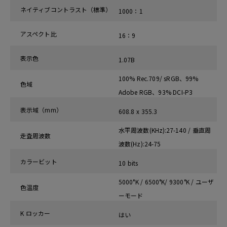
ネイティブコントラスト（標準）
1000：1
アスペクト比
16：9
表示色
1.07B
100% Rec.709/ sRGB、99%
色域
Adobe RGB、93% DCI-P3
表示域（mm）
608.8 x 355.3
水平周波数(KHz):27-140 / 垂直周
走査周波数
波数(Hz):24-75
カラービット
10 bits
5000°K / 6500°K/ 9300°K / ユーザ
色温度
ーモード
K ロッカー
はい