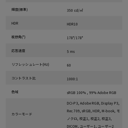
輝度(標準)
350 cd/㎡
HDR
HDR10
視野角(°)
178°/178°
応答速度‎
5 ms
リフレッシュレート(Hz)
60
コントラスト比
1000:1
色域
sRGB 100% , 99% Adobe RGB
DCI-P3, Adobe RGB, Display P3,
Rec.709, sRGB, HDR, M-book, モ
カラーモード
ノクロ, 校正1, 校正2, 校正3,
DICOM, ユーザー1, ユーザー2