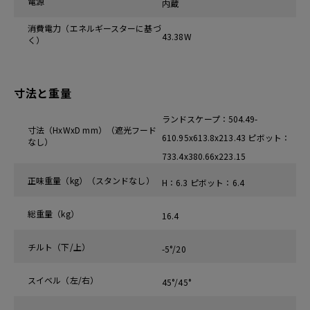
電源
内蔵
消費電力（エネルギースターに基づ
43.38W
く）
寸法と重量
ランドスケープ：504.49-
寸法（HxWxD mm）（遮光フード
610.95x613.8x213.43 ピボット：
なし）
733.4x380.66x223.15
正味重量（kg）（スタンドなし）
H：6.3 ピボット：6.4
総重量（kg）
16.4
チルト（下/上）
-5°/20
スイベル（左/右）
45°/45°