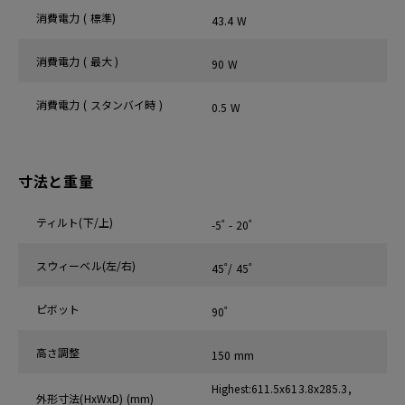
消費電力 ( 標準)
43.4 W
消費電力 ( 最大 )
90 W
消費電力 ( スタンバイ時 )
0.5 W
寸法と重量
ティルト(下/上)
-5˚ - 20˚
スウィーベル(左/右)
45˚/ 45˚
ピボット
90˚
高さ調整
150 mm
Highest:611.5x613.8x285.3,
外形寸法(HxWxD) (mm)