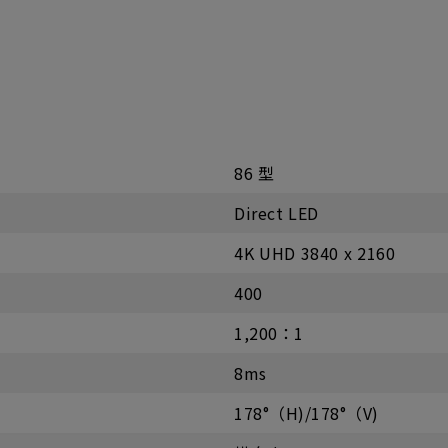
86 型
Direct LED
4K UHD 3840 x 2160‎
400
1,200：1
8ms
178°（H)/178°（V)