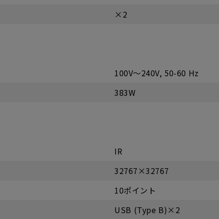
×2
100V～240V, 50-60 Hz
383W
IR
32767×32767
10ポイント
USB (Type B)×2