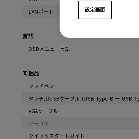
設定画面
LANポート
言語
OSDメニュー言語
同梱品
タッチペン
タッチ用USBケーブル (USB Type-B ー USB Ty
VGAケーブル
リモコン
クイックスタートガイド