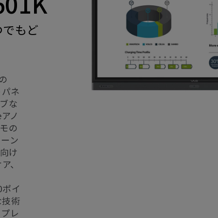
601K
つでもど
の
トパネ
ィブな
eアノ
メモの
レーン
業向け
ケア、
0ポイ
な技術
スプレ