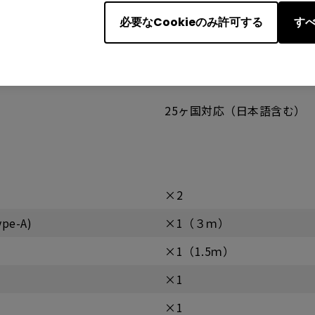
必要なCookieのみ許可する
すべ
×1
25ヶ国対応（日本語含む）
×2
pe-A)
×1（３ｍ）
×1（1.5ｍ）
×1
×1