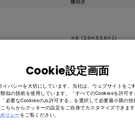
横向き
×6（2.0×5;3.0×1）
×2
×3（2.0）
Cookie設定画面
x1
x1
プライバシーを大切にしています。当社は、ウェブサイトをご
類似の技術を使用しています。「すべてのCookiesを許可
×1
「必要なCookiesのみ許可する」を選択して必要最小限の
もこちらからクッキーの設定をご自身でカスタマイズできます
ポリシー
をご覧ください。
×1