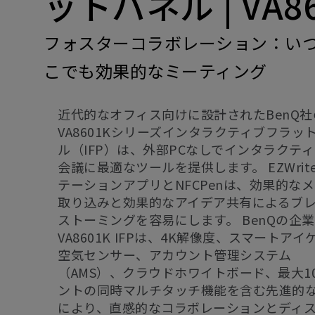
ットパネル | VA8
フォスターコラボレーション：い
こでも効果的なミーティング
近代的なオフィス向けに設計されたBenQ社
VA8601Kシリーズインタラクティブフラッ
ル（IFP）は、外部PCなしでインタラクテ
会議に最適なツールを提供します。 EZWrit
テーションアプリとNFCPenは、効果的な
取り込みと効果的なアイデア共有によるブ
ストーミングを容易にします。 BenQの企
VA8601K IFPは、4K解像度、スマートアイ
空気センサー、アカウント管理システム
（AMS）、クラウドホワイトボード、最大1
ントの同時マルチタッチ機能を含む先進的
により、直感的なコラボレーションとディ