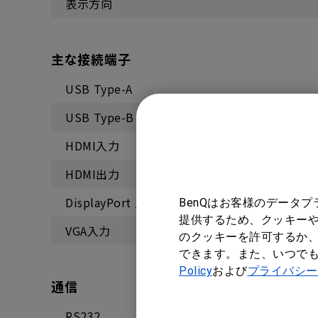
表示方向
主な接続端子
USB Type-A
USB Type-B
HDMI入力
HDMI出力
DisplayPort 入力
BenQはお客様のデータ
提供するため、クッキーや
VGA入力
のクッキーを許可するか、
できます。また、いつで
Policy
および
プライバシー
通信
RS232