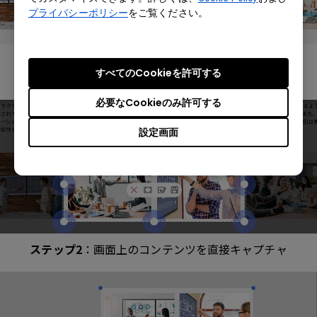
プライバシーポリシー
をご覧ください。
ステップ1
：注釈ツールのカメラのアイコンを
すべてのCookieを許可する
数秒タッチ
必要なCookieのみ許可する
設定画面
ステップ2
：画面上のコンテンツを直接キャプチャ