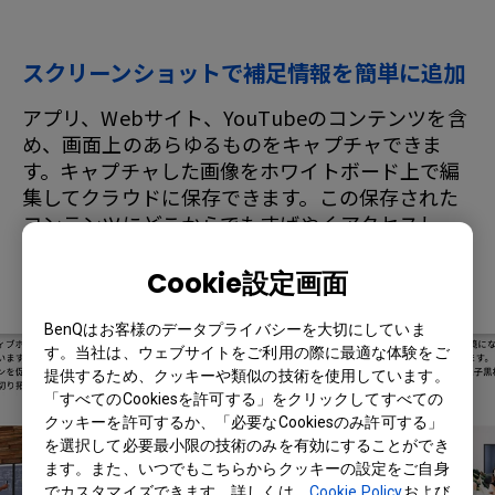
スクリーンショットで補足情報を簡単に追加
アプリ、Webサイト、YouTubeのコンテンツを含
め、画面上のあらゆるものをキャプチャできま
す。キャプチャした画像をホワイトボード上で編
集してクラウドに保存できます。この保存された
コンテンツにどこからでもすばやくアクセスし、
資料を説明するための補足や、図面などを簡単に
作成できます。
Cookie設定画面
BenQはお客様のデータプライバシーを大切にしていま
す。当社は、ウェブサイトをご利用の際に最適な体験をご
提供するため、クッキーや類似の技術を使用しています。
「すべてのCookiesを許可する」をクリックしてすべての
クッキーを許可するか、「必要なCookiesのみ許可する」
を選択して必要最小限の技術のみを有効にすることができ
ます。また、いつでもこちらからクッキーの設定をご自身
でカスタマイズできます。詳しくは、
Cookie Policy
および