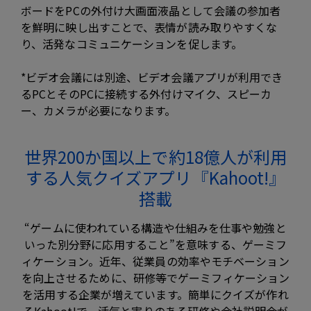
ボードをPCの外付け大画面液晶として会議の参加者
を鮮明に映し出すことで、表情が読み取りやすくな
り、活発なコミュニケーションを促します。
*ビデオ会議には別途、ビデオ会議アプリが利用でき
るPCとそのPCに接続する外付けマイク、スピーカ
ー、カメラが必要になります。
世界200か国以上で約18億人が利用
する人気クイズアプリ『Kahoot!』
搭載
“ゲームに使われている構造や仕組みを仕事や勉強と
いった別分野に応用すること”を意味する、ゲーミフ
ィケーション。近年、従業員の効率やモチベーション
を向上させるために、研修等でゲーミフィケーション
を活用する企業が増えています。簡単にクイズが作れ
るKahoot!で、活気と実りのある研修や会社説明会が