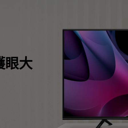
LED
色域
教育投影機
雷射
硬體校色
高爾夫投影機
內建AndroidTV
支援腳架高低升降
X-Sign 數位電子看板廣
有低延遲輸入
Nano Gloss 鏡面面板
Nano Matte 霧面無反光面板
劇護眼大