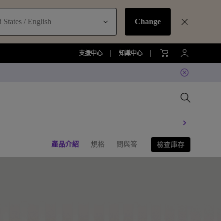
 States / English
Change
支援中心
知識中心
產品介紹
規格
問與答
檢查庫存
比較所有大型液晶
比較所有顯示器
比較所有投影機
比較所有智慧照明系列
配件
準服務
大型液晶服務與周邊配件
螢幕周邊配件
尋找最適投影機
護眼檯燈周邊配件
TZY31 InstaShare 無線螢幕分享
器解決方案
大型液晶鑑賞據點
螢幕鑑賞據點
投影機鑑賞據點
智慧照明鑑賞據點
DVY32 4K 智慧視訊會議攝影機
如何挑選適合的壁掛架
2026 MA 忠於原色風格大賞
投影機周邊配件
延長保固購買