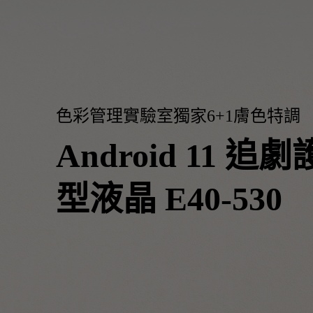
液
黑湛屏護眼 Google TV
影音文書護眼螢幕
投影電視
螢幕掛燈
智慧照明
第一次購物就上手
高爾夫投影機，一站式顧問服務
量子點
ZOWIE 專業電競設備
專業螢幕軟體
晶
程式設計專用螢幕
鋼琴燈系列
遠端工作學習
信用卡分期付款
高亮智慧商務投影機系列
HDMI 2.1 (4K 144Hz)
產品註冊享好康
E40-
智能吸頂燈
尺寸
530
色彩管理實驗室獨家6+1膚色特調
Android 11 追
型液晶 E40-530