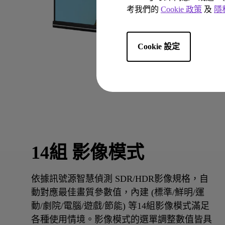
考我們的
Cookie 政策
及
隱
Cookie 設定
14組 影像模式
依據訊號源智慧偵測 SDR/HDR影像規格，自
動對應最佳畫質參數值，內建 (標準/鮮明/運
動/劇院/電腦/遊戲/節能) 等14組影像模式滿足
各種使用情境。影像模式的選單調整數值皆具