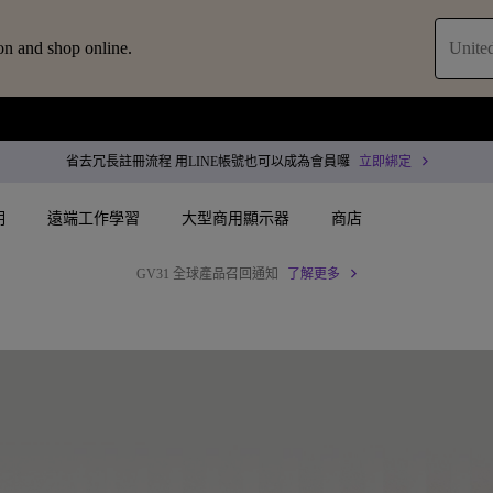
on and shop online.
United
省去冗長註冊流程 用LINE帳號也可以成為會員囉
立即綁定
明
遠端工作學習
大型商用顯示器
商店
BenQ 會員綁定 LINE 官方帳號 貼心通知 即時查詢 更快速
了解更多
配件
叭treVolo U
案
搜尋重點規格
搜尋重點規格
商用投影機
專用領域顯示器
決方案
4K UHD (3840×2160)
144Hz
專業型雷射投影機
企業 / 工作室專業色
智慧零售解決方案
短焦
USB-C
沉浸式雷射投影機
商用顯示器
務
作會議室解決方案
水平梯形修正(側投影)
Thunderbolt
會議室投影機
ZOWIE 電競顯示器