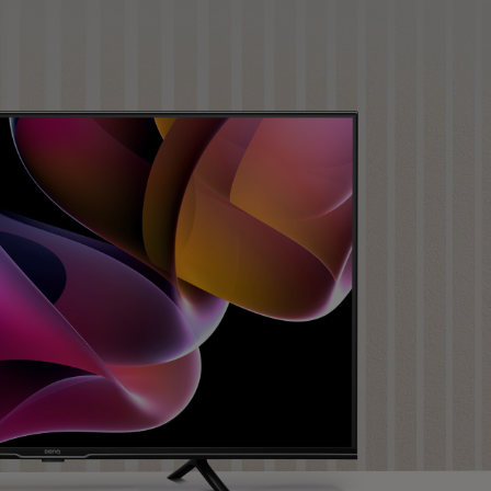
MT01 VESA 壁掛規格移動腳架
BenQ 獨家遊戲特調 APP
立即測驗：找出為你量身打造的
投影機距離試算
Mac外接螢幕
EZWrite 6 電子白板軟體
【選購入門教學】輕鬆避開廣告
延長保固購買
陷阱
InstaShare 2 無線投影軟體
告軟體