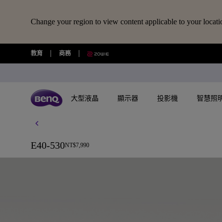
Change your region to view content applicable to your locati
Android
教育
商務
11
追
大型液晶
顯示器
投影機
智慧照
劇
所有大型液晶
所有顯示器
所有投影機
所有智慧照明
擴充底座/線材
所有大型商用顯示器
BenQ 商店
視訊鏡頭/軟體
藍牙喇叭/
護
E40-530
NT$7,990
USB-C 擴充底座
專業拍物視訊鏡頭
語言學習藍牙喇
探索不同系列
探索不同系列
探索不同系列
探索不同系列
數位電子顯示看板
選購最新產品與活動
快速連結
了解特色機種
大型互動觸控顯示器
搜尋重點規格
其他活動
了解特色機種
解決方
讀光計畫
眼
USB-C 7合1 集線器
視覺展示工具 EnSpire
GameZone 2.0 遊戲 Google TV
適合Mac風格愛好者的外接螢幕
行動微型投影機
螢幕閱讀檯燈
商用數位電子看板系列
大型液晶
最新優惠活動與新聞
玩家級遊戲投影機
教育互動觸控顯示器
GAME ZONE遊戲快捷功能
福利品專區
專業攝影螢幕
教育解
光影實驗室
大
HDMI 2.1 傳輸線
專業拍物視訊鏡頭好評實測推薦
GameZone 遊戲 Google TV
專業色準螢幕 Creative Pro
家庭娛樂投影機
親子共讀檯燈
Pantone® 雙認證數位電子看板
顯示器
尋找展示地點
遊戲投影機
商用互動觸控顯示器系列
BenQ 獨家遊戲特調APP
教育解決方案
5K Mac 外接螢幕​
全方位
螢幕掛燈怎麼選
型
4K 量子點追劇護眼 Google TV
遊戲護眼螢幕
家庭劇院投影機
筆電燈
投影機
購物常見問題
InstaShow 無線投影設備
MiniLED
商務解決方案
BenQ 到府校色服
視訊協
企業照明解決方案