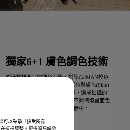
獨家6+1 膚色調色技術
透過電視晶片的顯色引擎，搭配CalMAN校色
軟體，獨立調整RGBCMY六原色與膚色(Skin)
的亮度(L)/色相(H)/飽和度(S)等，達成拍攝的
原始自然色彩呈現，精準呈現不同情境畫面色
彩與畫質，更能沉浸在精彩劇情中。

驗。您可以點擊「接受所有
以隨時在這裡調整。更多資訊請參