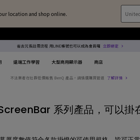
our location and shop online.
United
省去冗長註冊流程 用LINE帳號也可以成為會員囉
立即綁定
明
遠端工作學習
大型商用顯示器
商店
不法業者在社群低價販售 BenQ 產品，請慎選購買管道
了解詳情
配件
喇叭treVolo U
方案
搜尋重點規格
搜尋重點規格
專用領域顯示器
商用投影機
解決方案
144Hz
4K UHD (3840×2160)
企業 / 工作室專業
專業型雷射投影
creenBar 系列產品，可以掛在
位智慧零售解決方案
USB-C
短焦
商用顯示器
沉浸式雷射投影
?
務
協作會議室解決方案
Thunderbolt
水平梯形修正(側投影)
ZOWIE 電競顯示器
會議室投影機
Q 螢幕厚度數值符合各款掛燈的可使用規格，皆可正