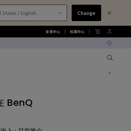
 States / English
Change
支援中心
知識中心
比較所有大型液晶
比較所有顯示器
比較所有投影機
比較所有智慧照明系列
配件
色準服務
機
 BenQ
大型液晶服務與周邊配件
螢幕周邊配件
尋找最適投影機
護眼檯燈周邊配件
TZY31 InstaShare 無線螢幕分
享器解決方案
機
大型液晶鑑賞據點
螢幕鑑賞據點
投影機鑑賞據點
智慧照明鑑賞據點
DVY32 4K 智慧視訊會議攝影機
如何挑選適合的壁掛架
2026 MA 忠於原色風格大賞
投影機周邊配件
延長保固購買
常掛上；目前唯少