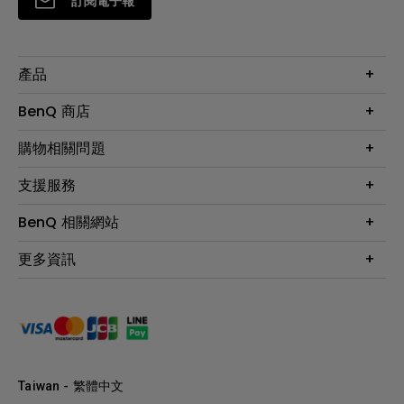
訂閱電子報
產品
大型液晶
BenQ 商店
顯示器
最新產品與活動
購物相關問題
投影機
鑑賞據點
智慧照明
第一次購物就上手
支援服務
尋找銷售據點
擴充底座
官網購物常見問題
會員綁定LINE教學
服務公告
BenQ 相關網站
專業拍物視訊鏡頭
延長保固購買
福利品專區
產品註冊
贈品兌換網站首頁
專業商用解決方案
更多資訊
保固條例
以健康為本的智慧教學
網路報修
關於明基
ZOWIE e-Sports 電競產品
手冊與軟體下載
永續發展
BenQ 大娛樂家
產品常見問題
產品碳足跡報告
BenQ 劇樂部
人才招募
職場精神保護區
Taiwan - 繁體中文
明基基金會