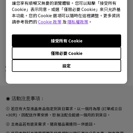
J75-760/J65-760/J55-760：Switch《超級瑪利歐派對空
讓您享有順暢又無憂的瀏覽體驗。您可以點擊「接受所有
前盛會》遊戲片(市價$1,450)。
Cookie」表示同意，或選「僅限必要 Cookie」來只允許基
本功能。您的 Cookie 選項可以隨時在這裡調整。更多資訊
E65-750/E55-750/E50-750：星巴克 $135 飲料券 8 張
請參考我們的
Cookie 政策
及
隱私權政策
。
(總市價: $1,080)。
*以上贈品將隨貨寄出至主商品寄送地址。
接受所有 Cookie
僅限必要 Cookie
設定
活動機種
◉ 活動注意事項：
① 若您有大型液晶商品指定到貨日需求，以一個月為限 (訂單成立日
+30天)，因配送作業安排，恕無法配合超過一個月的到貨日。
② 主商品若有退貨需求，隨貨贈品需連同一併退回。