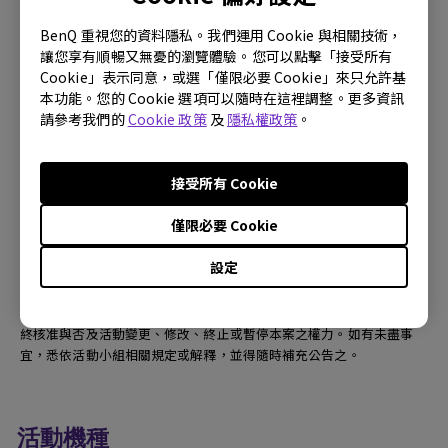
(1) 優惠券(折扣碼)將於完成購買14天後寄送到會員的電子信箱 (已開立
BenQ 重視您的資料隱私。我們運用 Cookie 與相關技術，
發票且無退貨之訂單)。
讓您享有順暢又無憂的瀏覽體驗。您可以點擊「接受所有
Cookie」表示同意，或選「僅限必要 Cookie」來只允許基
(2) 優惠券可至 BenQ 官網購買商品，並於結帳時使此折價券，每筆訂
本功能。您的 Cookie 選項可以隨時在這裡調整。更多資訊
單須大於優惠劵金額，一筆訂單可使用乙張折價券。 (此折價券無法使
請參考我們的
Cookie 政策
及
隱私權政策
。
用於其他通路購買 BenQ 產品，購物車折價優惠僅能適用一種優惠折
價)。
(3) 假設用優惠劵購買商品後發現不適合，七天內申請退貨，或下單後
接受所有 Cookie
要取消訂單，因優惠劵一經使用就無法用第二次，如果退貨和取消訂
單，需透過線上客服將重新提供優惠劵。若後續活動機種的訂單發生退
僅限必要 Cookie
貨行為，但所發送折價券已經使用，將於原活動機種訂單扣除優惠券金
額，退回其差價金額。
設定
(4) 優惠券使用期限至2025/2/28，需在使用期限內回官網使用，逾期未
使用，視同自動放棄，恕無法要求延長、轉換現金。 明基亞太保留最
終核准與否及活動變更、修改、終止或暫停本案之權力。如有未盡事
宜，悉依活動小組相關規定或解釋，並得隨時補充公告之。
活動機種