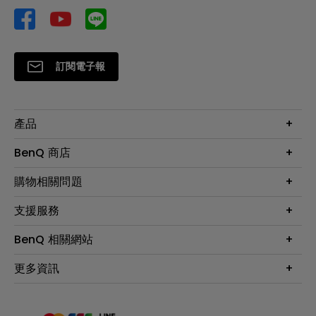
訂閱電子報
產品
大型液晶
BenQ 商店
顯示器
最新產品與活動
購物相關問題
投影機
鑑賞據點
智慧照明
第一次購物就上手
支援服務
尋找銷售據點
擴充底座
官網購物常見問題
會員綁定LINE教學
服務公告
BenQ 相關網站
專業拍物視訊鏡頭
延長保固購買
福利品專區
產品註冊
贈品兌換網站首頁
專業商用解決方案
更多資訊
保固條例
以健康為本的智慧教學
網路報修
關於明基
ZOWIE e-Sports 電競產品
手冊與軟體下載
永續發展